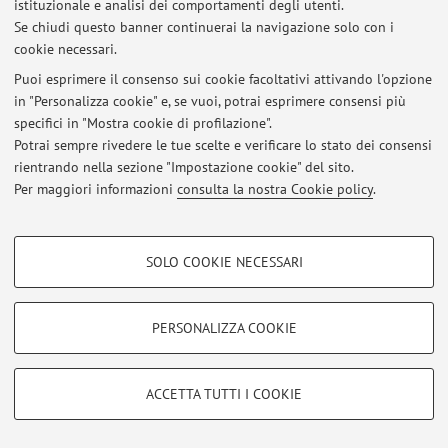
istituzionale e analisi dei comportamenti degli utenti.
Pubblicato il: 29 settembre 2020
Se chiudi questo banner continuerai la navigazione solo con i
cookie necessari.
Esercitazioni Lingua e cultura russa I - lezione del 1 ottobre 2020,
classe 2 - elenco degli studenti
Puoi esprimere il consenso sui cookie facoltativi attivando l'opzione
Pubblicato il: 29 settembre 2020
in "Personalizza cookie" e, se vuoi, potrai esprimere consensi più
specifici in "Mostra cookie di profilazione".
Scambio Russia 2020-2021 senza borsa
Potrai sempre rivedere le tue scelte e verificare lo stato dei consensi
Pubblicato il: 11 febbraio 2020
rientrando nella sezione "Impostazione cookie" del sito.
Per maggiori informazioni
consulta la nostra Cookie policy
.
Tutti gli avvisi
COOKIE DI PROFILAZIONE - FACOLTATIVI
SOLO COOKIE NECESSARI
Si tratta di cookie utilizzati per analizzare le caratteristiche della navigazione
Area riservata
degli utenti, creare profili in base al loro comportamento sul sito, per analisi
Accedi tramite
login
per gestire tutti i contenuti del sito.
di marketing.
PERSONALIZZA COOKIE
Mostra cookie di profilazione
© 2026 - ALMA MATER STUDIORUM - Università di Bologna - Via
Google/Youtube Video
COOKIE TECNICI - NECESSARI
ACCETTA TUTTI I COOKIE
Zamboni, 33 - 40126 Bologna - Partita IVA: 01131710376
Facebook
Privacy
|
Note legali
|
Impostazioni Cookie
Si tratta di cookie tecnici utilizzati, a titolo esemplificativo, per il corretto
Vimeo
funzionamento del sito, salvare le preferenze di navigazione, per il