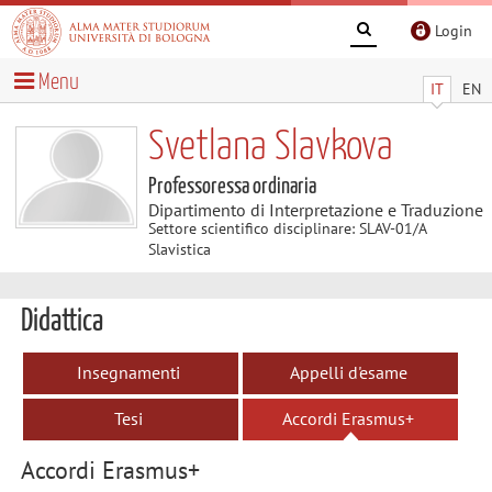
Login
Menu
IT
EN
Svetlana Slavkova
Professoressa ordinaria
Dipartimento di Interpretazione e Traduzione
Settore scientifico disciplinare: SLAV-01/A
Slavistica
Didattica
Insegnamenti
Appelli d'esame
Tesi
Accordi Erasmus+
Accordi Erasmus+