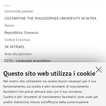
Università partner:
COSTANTINE THE PHILOSOPHER UNIVERSITY IN NITRA
Paese:
Repubblica Slovacca
Codice Erasmus:
SK NITRA01
Area disciplinare:
0231 - Language acquisition
Questo sito web utilizza i cookie
Nel nostro sito utilizziamo sia cookie tecnici necessari per il suo
funzionamento, sia cookie e altri strumenti di tracciamento
Ultimi avvisi
facoltativi che potrai attivare solo con il tuo consenso.
Cookie e altri strumenti di tracciamento facoltativi sono usati per
Esercitazioni Lingua e cultura russa I - lezione del 5 ottobre 2020,
analisi statistiche, misure sull'efficacia della comunicazione
classe 1 - elenco degli studenti