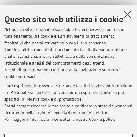
Questo sito web utilizza i cookie
Dipartimento di Scienze e Tecnologie Agro-Alimentari
Piazza Goidanich 60, Cesena -
Vai alla mappa
Nel nostro sito utilizziamo sia cookie tecnici necessari per il suo
funzionamento, sia cookie e altri strumenti di tracciamento
facoltativi che potrai attivare solo con il tuo consenso.
Risorse in rete
Cookie e altri strumenti di tracciamento facoltativi sono usati per
analisi statistiche, misure sull'efficacia della comunicazione
ORCID
istituzionale e analisi dei comportamenti degli utenti.
Se chiudi questo banner continuerai la navigazione solo con i
cookie necessari.
Puoi esprimere il consenso sui cookie facoltativi attivando l'opzione
in "Personalizza cookie" e, se vuoi, potrai esprimere consensi più
Ultimi avvisi
specifici in "Mostra cookie di profilazione".
Esiti appello di TA-Modulo 3 del 8/02/2023
Potrai sempre rivedere le tue scelte e verificare lo stato dei consensi
Pubblicato il: 09 febbraio 2023
rientrando nella sezione "Impostazione cookie" del sito.
Per maggiori informazioni
consulta la nostra Cookie policy
.
Tutti gli avvisi
COOKIE DI PROFILAZIONE - FACOLTATIVI