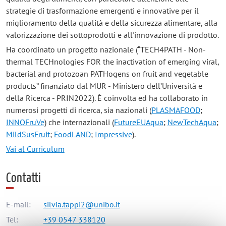
strategie di trasformazione emergenti e innovative per il
miglioramento della qualità e della sicurezza alimentare, alla
valorizzazione dei sottoprodotti e all'innovazione di prodotto.
Ha coordinato un progetto nazionale (“TECH4PATH - Non-
thermal TECHnologies FOR the inactivation of emerging viral,
bacterial and protozoan PATHogens on fruit and vegetable
products” finanziato dal MUR - Ministero dell’Università e
della Ricerca - PRIN2022). È coinvolta ed ha collaborato in
numerosi progetti di ricerca, sia nazionali (
PLASMAFOOD
;
INNOFruVe
) che internazionali (
FutureEUAqua
;
NewTechAqua
;
MildSusFruit
;
FoodLAND
;
Impressive
).
Vai al Curriculum
Contatti
E-mail:
silvia.tappi2@unibo.it
Tel:
+39 0547 338120