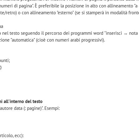
meri di pagina". È preferibile la posizione in alto con allineamento "a 
e/retro) o con allineamento "esterno" (se si stamperà in modalità fronte
na
no nel testo seguendo il percorso dei programmi word "inserisci → nota 
zione "automatica" (cioè con numeri arabi progressivi).
unti;
)
ni all'interno del testo
"autore data (: pagine)". Esempi:
ticolo, ecc):