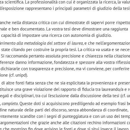
 scientifica. La professio­nalità con cui è organizzata la ricerca, la val
ll’esposizione rappresentano i principali parametri di giudizio della tesi
 anche nella distanza critica con cui dimo­strate di sapervi porre rispetto
inale e ben docu­mentato. La vostra tesi deve dimostrare una raggiunta
 capacità di impostare una ricerca con autonomia di giudizio.
ferimento alla metodologia del settore di laurea
, e che nell’argomentazio
 state citando per costruire la propria tesi. La critica va usata e se nece
a. Si raccomanda pertanto assoluta precisione e chiarezza nella citazion
referenze danno informazione, fondatezza e spessore alla vostra riflessi
 dichiararle con trasparenza e precisione, ma vi conviene, per conferire
ione (cf. unipd).
di altre fonti fatta senza che ne sia esplici­tata la provenienza e prese
ituisce una grave violazione del rapporto di fiducia tra laureando/a e r
ali e disciplinari, tra cui l’esclusione dalla discussione della tesi (cf. u
o, completo
. Queste doti si acquisiscono prediligendo ad esempio frasi 
rdine naturale delle parti del discorso, senza abbondanza di coordinate,
pientemente scandite con i segni di punteggiatura e con un uso del tem
i argomentazioni che grazie anche alle cita­zioni rechino informazioni 
 e che mostrino fin dove arrivino le fonti e dove si situi invece il lavoro