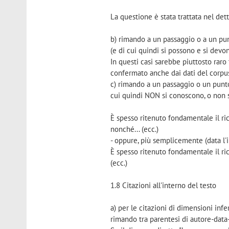
La questione è stata trattata nel dett
b) rimando a un passaggio o a un punto
(e di cui quindi si possono e si devo
In questi casi sarebbe piuttosto rar
confermato anche dai dati del corpus.
c) rimando a un passaggio o un punto p
cui quindi NON si conoscono, o non s
È spesso ritenuto fondamentale il r
nonché... (ecc.)
- oppure, più semplicemente (data l'i
È spesso ritenuto fondamentale il r
(ecc.)
1.8 Citazioni all'interno del testo
a) per le citazioni di dimensioni infer
rimando tra parentesi di autore-data