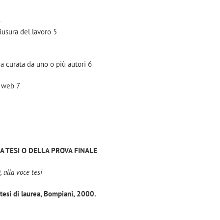
4
hiusura del lavoro 5
ra curata da uno o più autori 6
l web 7
A TESI O DELLA PROVA FINALE
 alla voce tesi
 tesi di laurea, Bompiani, 2000.