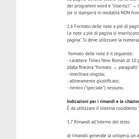
dei programmi word è "inserisci" → nu
(se si stamperà in modalità NON front
1.6 Formato delle note a piè di pagi
Le note a piè di pagina si inserisco
pagina". Si deve utilizzare la numera
formato delle note è il seguente:
- carattere Times New Roman di 10 p
(dalla finestra "formato → paragrafo":
- interlinea singola;
- allineamento giustificato;
- rientro ("speciale") nessuno.
Indicazioni per i rimandi e le citazio
È da utilizzare il sistema cosiddetto 
1.7 Rimandi all'interno del testo
a) rimando generale (a un'opera, un ar