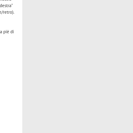
destra"
/retro).
a piè di