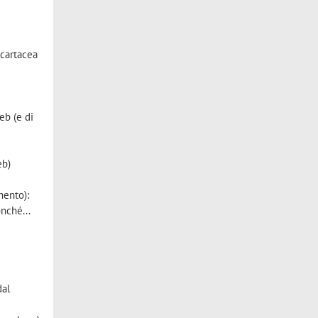
 cartacea
eb (e di
eb)
mento):
nché...
dal