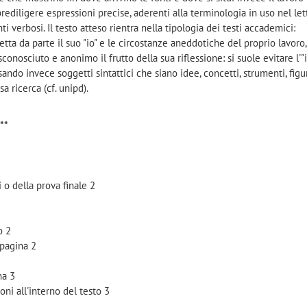
ediligere espressioni precise, aderenti alla terminologia in uso nel let
i verbosi. Il testo atteso rientra nella tipologia dei testi accademici:
tta da parte il suo "io" e le circostanze aneddotiche del proprio lavoro,
onosciuto e anonimo il frutto della sua riflessione: si suole evitare l'"i
ando invece soggetti sintattici che siano idee, concetti, strumenti, figu
a ricerca (cf. unipd).
**
i o della prova finale 2
o 2
 pagina 2
na 3
ioni all'interno del testo 3