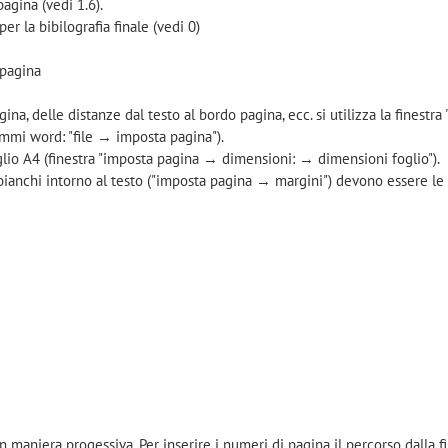
pagina (vedi 1.6).
per la bibilografia finale (vedi 0)
 pagina
na, delle distanze dal testo al bordo pagina, ecc. si utilizza la finestra
ammi word: "file → imposta pagina").
glio A4 (finestra "imposta pagina → dimensioni: → dimensioni foglio").
bianchi intorno al testo ("imposta pagina → margini") devono essere le
maniera progessiva. Per inserire i numeri di pagina il percorso dalla f