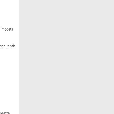
 "imposta
 seguenti:
inestra