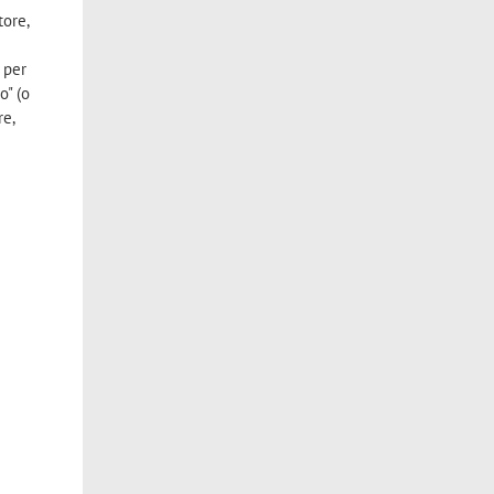
tore,
 per
o" (o
re,