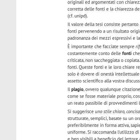
originali ed argomentati con chiarezza
corretta delle fonti e la chiarezza de
(cf. unipd).
Il valore della tesi consiste pertanto
fonti pervenendo a un risultato orig
padronanza dei mezzi espressivi e la
È importante che facciate sempre
ri
costantemente conto delle
fonti
che
criticata, non saccheg­giata o copiat
fonti. Queste fonti e le loro chiare 
solo è dovere di onestà intellettuale
assetto scientifico alla vostra discuss
Il
plagio
, ovvero qualunque citazione 
come se fosse materiale proprio, cost
un reato passibile di provvedimenti leg
Si suggerisce
uno stile chiaro, concis
strutturate, semplici, basate su un o
preferibilmente in forma attiva, sa
uniforme. Si raccomanda l’utilizzo d
e ben visibili a beneficio del lettore