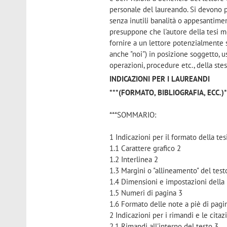
personale del laureando. Si devono pr
senza inutili banalità o appesantiment
presuppone che l'autore della tesi me
fornire a un lettore potenzialmente sc
anche "noi") in posizione soggetto, us
operazioni, procedure etc., della stess
INDICAZIONI PER I LAUREANDI
***(FORMATO, BIBLIOGRAFIA, ECC.)*
***SOMMARIO:
1 Indicazioni per il formato della tes
1.1 Carattere grafico 2
1.2 Interlinea 2
1.3 Margini o "allineamento" del test
1.4 Dimensioni e impostazioni della
1.5 Numeri di pagina 3
1.6 Formato delle note a piè di pagi
2 Indicazioni per i rimandi e le citaz
2.1 Rimandi all'interno del testo 3