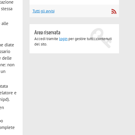
utazione
 stessa
Tutti gli avvisi
 alle
Area riservata
Accedi tramite
login
per gestire tutti i contenuti
del sito.
ne diate
ssario
e delle
one: non
 un
ntata
elatore e
nipd).
ben
po
complete