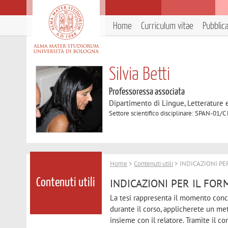
Home
Curriculum vitae
Pubblic
Silvia Betti
Professoressa associata
Dipartimento di Lingue, Letterature
Settore scientifico disciplinare: SPAN-01/C
Home
>
Contenuti utili
> INDICAZIONI PE
INDICAZIONI PER IL FOR
Contenuti utili
La tesi rappresenta il momento conc
durante il corso, applicherete un me
insieme con il relatore. Tramite il co