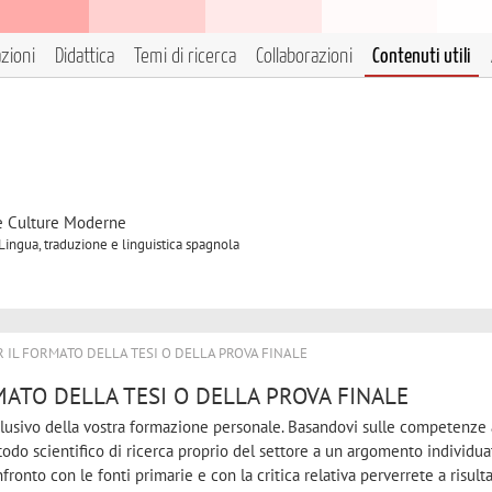
azioni
Didattica
Temi di ricerca
Collaborazioni
Contenuti utili
 e Culture Moderne
 Lingua, traduzione e linguistica spagnola
R IL FORMATO DELLA TESI O DELLA PROVA FINALE
MATO DELLA TESI O DELLA PROVA FINALE
lusivo della vostra forma­zione personale. Basandovi sulle competenze 
todo scientifico di ricerca proprio del settore a un argomento individua
nfronto con le fonti primarie e con la critica relativa perverrete a risulta