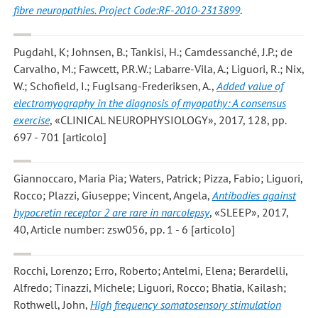
fibre neuropathies. Project Code:RF-2010-2313899
.
Pugdahl, K; Johnsen, B.; Tankisi, H.; Camdessanché, J.P.; de
Carvalho, M.; Fawcett, P.R.W.; Labarre-Vila, A.; Liguori, R.; Nix,
W.; Schofield, I.; Fuglsang-Frederiksen, A.
,
Added value of
electromyography in the diagnosis of myopathy: A consensus
exercise
, «CLINICAL NEUROPHYSIOLOGY», 2017, 128, pp.
697 - 701 [articolo]
Giannoccaro, Maria Pia; Waters, Patrick; Pizza, Fabio; Liguori,
Rocco; Plazzi, Giuseppe; Vincent, Angela
,
Antibodies against
hypocretin receptor 2 are rare in narcolepsy
, «SLEEP», 2017,
40, Article number: zsw056, pp. 1 - 6 [articolo]
Rocchi, Lorenzo; Erro, Roberto; Antelmi, Elena; Berardelli,
Alfredo; Tinazzi, Michele; Liguori, Rocco; Bhatia, Kailash;
Rothwell, John
,
High frequency somatosensory stimulation