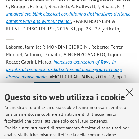
C; Brugger, F; Teo, J; Berardelli, A; Rothwell, J; Bhatia, K P
,
Impaired eye blink classical conditioning distinguishes dystonic
patients with and without tremor
, «PARKINSONISM &
RELATED DISORDERS», 2016, 31, pp. 23 - 27 [articolo]
Lakoma, Jarmila; RIMONDINI GIORGINI, Roberto; Ferrer
Montiel, Antonio; Donadio, VINCENZO ANGELO; Liguori,
Rocco; Caprini, Marco
,
Increased expression of Trpv1 in
peripheral terminals mediates thermal nociception in Fabry
disease mouse model
, «MOLECULAR PAIN», 2016, 12, pp. 1 -
16 [articolo]
Open Access
Questo sito web utilizza i cookie
Nel nostro sito utilizziamo sia cookie tecnici necessari per il suo
1
2
3
4
5
funzionamento, sia cookie e altri strumenti di tracciamento
facoltativi che potrai attivare solo con il tuo consenso.
Cookie e altri strumenti di tracciamento facoltativi sono usati per
analisi statistiche, misure sull'efficacia della comunicazione