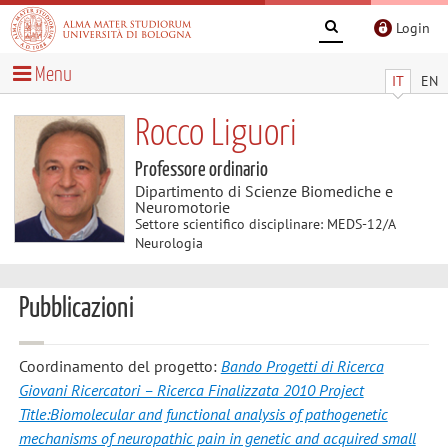
Login
Menu
IT
EN
Rocco Liguori
Professore ordinario
Dipartimento di Scienze Biomediche e
Neuromotorie
Settore scientifico disciplinare: MEDS-12/A
Neurologia
Pubblicazioni
Coordinamento del progetto:
Bando Progetti di Ricerca
Giovani Ricercatori – Ricerca Finalizzata 2010 Project
Title:Biomolecular and functional analysis of pathogenetic
mechanisms of neuropathic pain in genetic and acquired small