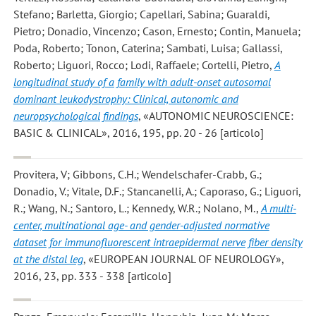
Stefano; Barletta, Giorgio; Capellari, Sabina; Guaraldi,
Pietro; Donadio, Vincenzo; Cason, Ernesto; Contin, Manuela;
Poda, Roberto; Tonon, Caterina; Sambati, Luisa; Gallassi,
Roberto; Liguori, Rocco; Lodi, Raffaele; Cortelli, Pietro
,
A
longitudinal study of a family with adult-onset autosomal
dominant leukodystrophy: Clinical, autonomic and
neuropsychological findings
, «AUTONOMIC NEUROSCIENCE:
BASIC & CLINICAL», 2016, 195, pp. 20 - 26 [articolo]
Provitera, V; Gibbons, C.H.; Wendelschafer-Crabb, G.;
Donadio, V.; Vitale, D.F.; Stancanelli, A.; Caporaso, G.; Liguori,
R.; Wang, N.; Santoro, L.; Kennedy, W.R.; Nolano, M.
,
A multi-
center, multinational age- and gender-adjusted normative
dataset for immunofluorescent intraepidermal nerve fiber density
at the distal leg
, «EUROPEAN JOURNAL OF NEUROLOGY»,
2016, 23, pp. 333 - 338 [articolo]