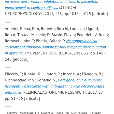
increases sensori-motor inhibition and leads to perceptual
improvement in healthy subjects
, «CLINICAL
NEUROPHYSIOLOGY», 2017, 128, pp. 1015 - 1025 [articolo]
Antelmi, Elena; Erro, Roberto; Rocchi, Lorenzo; Liguori,
Rocco; Tinazzi, Michele; Di Stasio, Flavio; Berardelli, Alfredo;
Rothwell, John C; Bhatia, Kailash P
,
Neurophysiological
correlates of abnormal somatosensory temporal discrimination
in dystonia
, «MOVEMENT DISORDERS», 2017, 32, pp. 141 -
148 [articolo]
Fileccia, E; Rinaldi, R.; Liguori, R.; Incensi, A.; D’Angelo, R.;
Giannoccaro, Mp.; Donadio, V.
,
Post-ganglionic autonomic
neuropathy associated with anti-glutamic acid decarboxylase
antibodies
, «CLINICAL AUTONOMIC RESEARCH», 2017, 27,
pp. 51 - 55 [articolo]
Terlizzi, Rossana; Calandra-Buonaura, Giovanna; Zanigni,