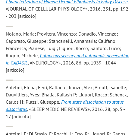
Characterization of Human Dermal Fibroblasts in Fabry Disease
,
«JOURNAL OF CELLULAR PHYSIOLOGY», 2016, 231, pp. 192
- 203 [articolo]
Nolano, Maria; Provitera, Vincenzo; Donadio, Vincenzo;
Caporaso, Giuseppe; Stancanelli, Annamaria; Califano,
Francesca; Pianese, Luigi; Liguori, Rocco; Santoro, Lucio;
Ragno, Michele
,
Cutaneous sensory and autonomic denervation
in CADASIL
, «NEUROLOGY», 2016, 86, pp. 1039 - 1044
[articolo]
Antelmi, Elena; Ferri, Raffaele; Iranzo, Alex; Arnulf, Isabelle;
Dauvilliers, Yves; Bhatia, Kailash P; Liguori, Rocco; Schenck,
Carlos H; Plazzi, Giuseppe
,
From state dissociation to status
dissociatus
, «SLEEP MEDICINE REVIEWS», 2016, 28, pp. 5 -
17 [articolo]
Antelmi, E; Di Stasio, F; Rocchi, L; Erro, R; Liguori, R; Ganos,