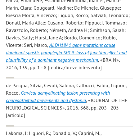
Panza, Emanuele; Escamilla-Honrubia, Juan M; Marco-
Marín, Clara; Gougeard, Nadine; De Michele, Giuseppe;
Brescia Morra, Vincenzo; Liguori, Rocco; Salviati, Leonardo;
Donati, Maria Alice; Cusano, Roberto; Pippucci, Tommaso;
Ravazzolo, Roberto; Németh, Andrea H; Smithson, Sarah;
Davies, Sally; Hurst, Jane A; Bordo, Domenico; Rubio,
Vicente; Seri, Marco
,
ALDH18A1 gene mutations cause
dominant spastic paraplegia SPG9: loss of function effect and
plausibility of a dominant negative mechanism
, «BRAIN»,
2016, 139, pp. 1 - 8 [replica/breve intervento]
de Pasqua, Silvia; Cevoli, Sabina; Calbucci, Fabio; Liguori,
Rocco
,
Cervical demyelinating lesion presenting with
choreoathetoid movements and dystonia
, «JOURNAL OF THE
NEUROLOGICAL SCIENCES», 2016, 368, pp. 203 - 205
[articolo]
Lakoma, J; Liguori, R.; Donadio, V.; Caprini, M.
,