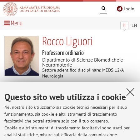
Login
Menu
IT
EN
Rocco Liguori
Professore ordinario
Dipartimento di Scienze Biomediche e
Neuromotorie
Settore scientifico disciplinare: MEDS-12/A
Neurologia
Questo sito web utilizza i cookie
Contenuti utili
Nel nostro sito utilizziamo sia cookie tecnici necessari per il suo
Al momento non sono presenti contenuti.
funzionamento, sia cookie e altri strumenti di tracciamento
facoltativi che potrai attivare solo con il tuo consenso.
Cookie e altri strumenti di tracciamento facoltativi sono usati per
analisi statistiche, misure sull'efficacia della comunicazione
Ultimi avvisi