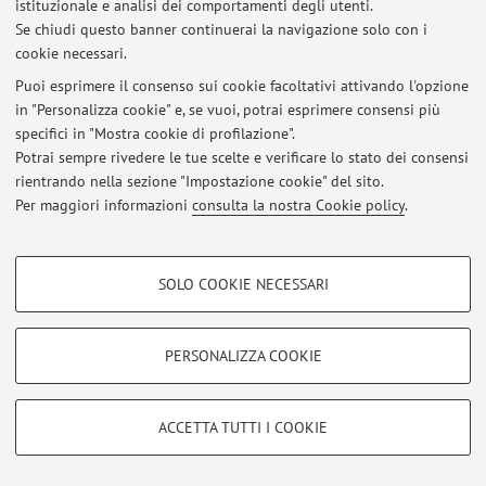
istituzionale e analisi dei comportamenti degli utenti.
Se chiudi questo banner continuerai la navigazione solo con i
MODALITA' DI ESAME C.I. NEUROLOGICAL, PSYCHIATRIC DISEASES
AND PAIN (I.C.)
cookie necessari.
Pubblicato il: 04 settembre 2025
Puoi esprimere il consenso sui cookie facoltativi attivando l'opzione
in "Personalizza cookie" e, se vuoi, potrai esprimere consensi più
MODALITA' DI ESAME C.I. MALATTIE SISTEMA NERVOSO
specifici in "Mostra cookie di profilazione".
Pubblicato il: 15 maggio 2024
Potrai sempre rivedere le tue scelte e verificare lo stato dei consensi
rientrando nella sezione "Impostazione cookie" del sito.
Tutti gli avvisi
Per maggiori informazioni
consulta la nostra Cookie policy
.
COOKIE DI PROFILAZIONE - FACOLTATIVI
Area riservata
SOLO COOKIE NECESSARI
Accedi tramite
login
per gestire tutti i contenuti del sito.
Si tratta di cookie utilizzati per analizzare le caratteristiche della navigazione
degli utenti, creare profili in base al loro comportamento sul sito, per analisi
di marketing.
PERSONALIZZA COOKIE
Mostra cookie di profilazione
© 2026 - ALMA MATER STUDIORUM - Università di Bologna - Via
Zamboni, 33 - 40126 Bologna - Partita IVA: 01131710376
Google/Youtube Video
COOKIE TECNICI - NECESSARI
Privacy
|
Note legali
|
Impostazioni Cookie
ACCETTA TUTTI I COOKIE
Facebook
Si tratta di cookie tecnici utilizzati, a titolo esemplificativo, per il corretto
Vimeo
funzionamento del sito, salvare le preferenze di navigazione, per il