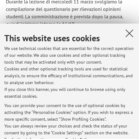
Durante la lezione di mercoledì 11 marzo svolgiamo la
compilazione del questionario per rilevazioni opinioni
studenti. La somministrazione è prevista dopo la pausa,
quindi iniziamo intorno le 16:10.
Published on: March 09 2026
This website uses cookies
We use technical cookies that are essential for the correct operation
of our website. We also use cookies and other optional tracking
tools that may be activated only with your consent.
Latest news
Cookies and other optional tracking tools are used for statistical
analysis, to ensure the efficacy of institutional communications, and
Lingua giapponese 2B e Lingua e Letteratura giapponese 2B
to analyse user behaviour.
Published on: March 12 2026
If you close this banner, you will continue to browse using only
essential cookies.
Lingua giapponese 2A e Lingua e Letteratura giapponese 2A
Published on: March 12 2026
You can provide your consent to the use of optional cookies by
activating the “Personalise Cookies” option. If you wish to express a
more specific consent, select “Show Profiling Cookies”.
Rilevazioni opinioni studenti. Lingua giapponese 2B e Lingua e
Letteratura giapponese 2B
You can always review your choices and check the status of your
Published on: March 09 2026
consent by going to the “Cookie Settings” section on the website.