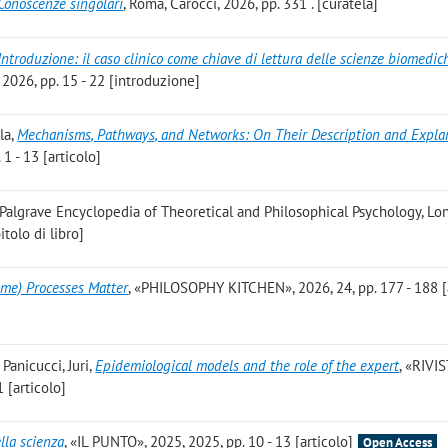
Conoscenze singolari
, Roma, Carocci, 2026, pp. 331 . [curatela]
Introduzione: il caso clinico come chiave di lettura delle scienze biomedic
 2026, pp. 15 - 22 [introduzione]
la
,
Mechanisms, Pathways, and Networks: On Their Description and Expla
 - 13 [articolo]
e Palgrave Encyclopedia of Theoretical and Philosophical Psychology, Lo
itolo di libro]
ome) Processes Matter
, «PHILOSOPHY KITCHEN», 2026, 24, pp. 177 - 188 [
Panicucci, Juri
,
Epidemiological models and the role of the expert
, «RIVI
 [articolo]
ella scienza
, «IL PUNTO», 2025, 2025, pp. 10 - 13 [articolo]
Open Access