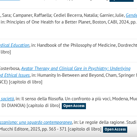
c, Sara; Campaner, Raffaella; Cediel Becerra, Natalia; Garnier, Julie
,
Gend
, in: Principles of One Health for a Better Planet, Boston, CABI, 2024, pp.
edical Education
, in: Handbook of the Philosophy of Medicine, Dordrecht
 libro]
Costerbosa
,
Avatar Therapy and Clinical Care in Psychiatry: Underlying
d Ethical Issues
, in: Humanity In-Between and Beyond, Cham, Springer 
E) [capitolo di libro]
, società
, in: Il senso della filosofia. Un confronto a più voci, Modena, Mu
 DI DIANOIA) [capitolo di libro]
Open Access
eccanismo: uno sguardo contemporaneo
, in: Le regole della ragione. Stud
ucchi Editore, 2023, pp. 363 - 371 [capitolo di libro]
Open Access