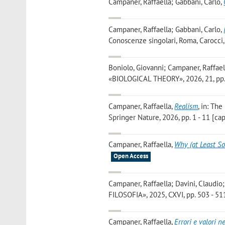
Campaner, Raffaella; Gabbani, Carlo
,
Campaner, Raffaella; Gabbani, Carlo
,
Conoscenze singolari, Roma, Carocci,
Boniolo, Giovanni; Campaner, Raffael
«BIOLOGICAL THEORY», 2026, 21, pp. 1
Campaner, Raffaella
,
Realism
, in: Th
Springer Nature, 2026, pp. 1 - 11 [cap
Campaner, Raffaella
,
Why (at Least S
Open Access
Campaner, Raffaella; Davini, Claudio; 
FILOSOFIA», 2025, CXVI, pp. 503 - 511
Campaner, Raffaella
,
Errori e valori n