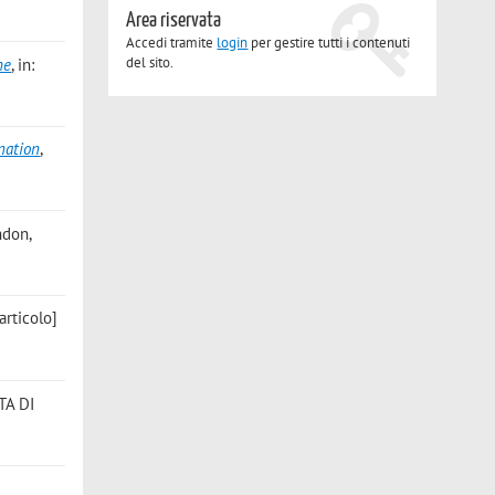
Area riservata
Accedi tramite
login
per gestire tutti i contenuti
del sito.
he
, in:
nation
,
ndon,
articolo]
STA DI