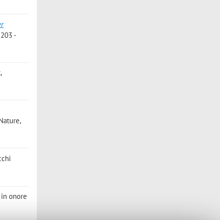
er
 203 -
,
Nature,
cchi
i in onore