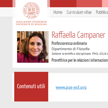
Home
Curriculum vitae
Pubblic
Raffaella Campaner
Professoressa ordinaria
Dipartimento di Filosofia
Settore scientifico disciplinare: PHIL-02/A L
Prorettrice per le relazioni internazion
Contenuti utili
www.pse-esf.org