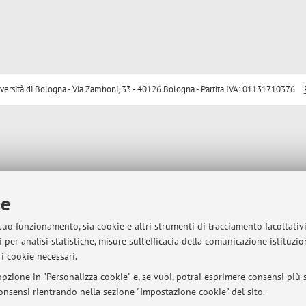
sità di Bologna - Via Zamboni, 33 - 40126 Bologna - Partita IVA: 01131710376
ie
 suo funzionamento, sia cookie e altri strumenti di tracciamento facoltativ
 per analisi statistiche, misure sull'efficacia della comunicazione istituzi
i cookie necessari.
pzione in "Personalizza cookie" e, se vuoi, potrai esprimere consensi più sp
 consensi rientrando nella sezione "Impostazione cookie" del sito.