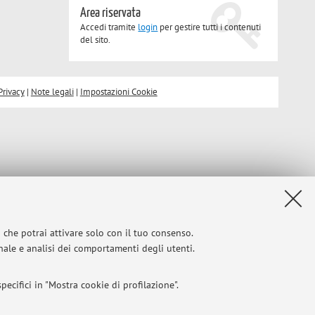
Area riservata
Accedi tramite
login
per gestire tutti i contenuti
del sito.
Privacy
|
Note legali
|
Impostazioni Cookie
i che potrai attivare solo con il tuo consenso.
onale e analisi dei comportamenti degli utenti.
ecifici in "Mostra cookie di profilazione".