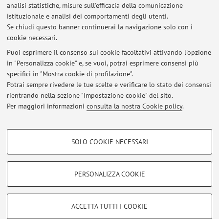
analisi statistiche, misure sull'efficacia della comunicazione
Lezione 1 dicembre
istituzionale e analisi dei comportamenti degli utenti.
Se chiudi questo banner continuerai la navigazione solo con i
Pubblicato il: 01 dicembre 2025
cookie necessari.
Variazione
Puoi esprimere il consenso sui cookie facoltativi attivando l'opzione
Pubblicato il: 29 novembre 2022
in "Personalizza cookie" e, se vuoi, potrai esprimere consensi più
specifici in "Mostra cookie di profilazione".
Lezioni
Potrai sempre rivedere le tue scelte e verificare lo stato dei consensi
Pubblicato il: 12 novembre 2022
rientrando nella sezione "Impostazione cookie" del sito.
Per maggiori informazioni
consulta la nostra Cookie policy
.
Tutti gli avvisi
COOKIE DI PROFILAZIONE - FACOLTATIVI
SOLO COOKIE NECESSARI
Si tratta di cookie utilizzati per analizzare le caratteristiche della navigazione
Area riservata
degli utenti, creare profili in base al loro comportamento sul sito, per analisi
Accedi tramite
login
per gestire tutti i contenuti del sito.
di marketing.
PERSONALIZZA COOKIE
Mostra cookie di profilazione
© 2026 - ALMA MATER STUDIORUM - Università di Bologna - Via
Google/Youtube Video
COOKIE TECNICI - NECESSARI
ACCETTA TUTTI I COOKIE
Zamboni, 33 - 40126 Bologna - Partita IVA: 01131710376
Facebook
Privacy
|
Note legali
|
Impostazioni Cookie