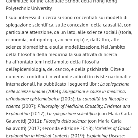
Committee for the Graduate School della Hong Kong
Polytechnic University.
I suoi interessi di ricerca si sono concentrati sui modelli di
spiegazione scientifica, sulle concezioni della causalità, con
particolare attenzione, da un lato, alle scienze sociali (storia,
economia, antropologia, archeologia) e, dall'altro, alle
scienze biomediche, e sulla modellizzazione. Nell'ambito
della filosofia della medicina la sua attività di ricerca
ha affrontato temi nell'ambito della filosofia
dell'epidemiologia, del cancro, e della psichiatria. Oltre a
numerosi contributi in volumi e articoli in riviste nazionali e
internazionali, ha pubblicato i seguenti libri:
La spiegazione
nelle scienze umane
(2004);
Spiegazioni e cause in medicina:
un'indagine epistemologica
(2005);
La causalità tra filosofia e
scienza
(2007);
Philosophy of Medicine. Causality, Evidence and
Explanation
(2012);
La spiegazione scientifica
(con Maria Carla
Galavotti) (2012);
Filosofia della scienza
(con Maria Carla
Galavotti) (2017; seconda edizione 2018);
Varieties of Causal
Explanation in Medical Contexts
(2019);
Explaining Disease: