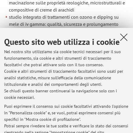
macinazione sulle proprietà reologiche, microstrutturali e
compositive di creme di arachidi
studio integrato di trattamenti con ozono e dipping su
mele di iv gamma: qualità, sicurezza e prolungamento
della shelf life
Uso di NaDES per l’estrazione di composti fenolici dalle
Questo sito web utilizza i cookie
bucce di avocado Hass: influenza della luce sulla stabilità
Nel nostro sito utilizziamo sia cookie tecnici necessari per il suo
e potenziali applicazioni come arricchimento
funzionamento, sia cookie e altri strumenti di tracciamento
antiossidante e protezione anti imbrunimento
facoltativi che potrai attivare solo con il tuo consenso.
dell’avocado di IV gamma
Cookie e altri strumenti di tracciamento facoltativi sono usati per
analisi statistiche, misure sull'efficacia della comunicazione
istituzionale e analisi dei comportamenti degli utenti.
Se chiudi questo banner continuerai la navigazione solo con i
Ultimi avvisi
cookie necessari.
Modalità di Esame 26.01.21
Puoi esprimere il consenso sui cookie facoltativi attivando l'opzione
Pubblicato il: 20 gennaio 2021
in "Personalizza cookie" e, se vuoi, potrai esprimere consensi più
specifici in "Mostra cookie di profilazione".
Risultati Esami Analisi Fisiche e Reologiche 2018
Potrai sempre rivedere le tue scelte e verificare lo stato dei consensi
Pubblicato il: 19 luglio 2018
rientrando nella sezione "Impostazione cookie" del sito.