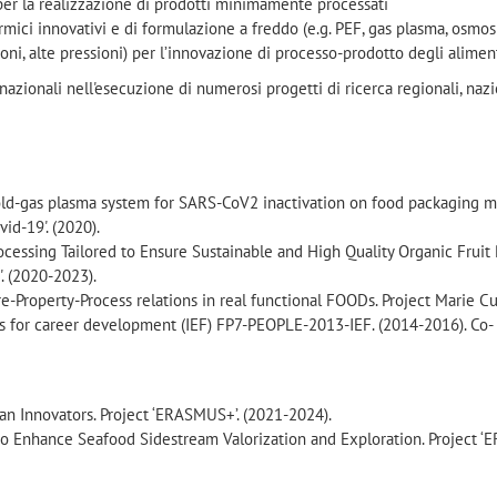
 per la realizzazione di prodotti minimamente processati
mici innovativi e di formulazione a freddo (e.g. PEF, gas plasma, osmos
ni, alte pressioni) per l’innovazione di processo-prodotto degli aliment
nazionali nell'esecuzione di numerosi progetti di ricerca regionali, nazi
ld-gas plasma system for SARS-CoV2 inactivation on food packaging ma
vid-19'. (2020).
cessing Tailored to Ensure Sustainable and High Quality Organic Fruit 
 (2020-2023).
re-Property-Process relations in real functional FOODs. Project Marie Cu
ps for career development (IEF) FP7-PEOPLE-2013-IEF. (2014-2016). Co-
n Innovators. Project ‘ERASMUS+’. (2021-2024).
o Enhance Seafood Sidestream Valorization and Exploration. Project ‘