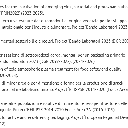
s for the inactivation of emerging viral, bacterial and protozoan path
 ‘PRIN2022’. (2023-2025).
lternative estratte da sottoprodotti di origine vegetale per lo sviluppo 
e nutrizionale per l’industria alimentare. Project ‘Bando Laboratori 202
mentari sostenibili e circolari. Project ‘Bando Laboratori 2023 (DGR 209
orizzazione di sottoprodotti agroalimentari per un packaging primario
 ‘Bando Laboratori 2023 (DGR 2097/2022)’. (2024-2026).
n of cold atmospheric plasma treatment for food safety and quality
020-2024).
i di minor pregio per dimensione e forma per la produzione di snack
zionali al metabolismo umano. Project ‘RER-PSR 2014-2020 (Focus Area 
arietali e popolazioni evolutive di frumento tenero per il settore delle
agnole. Project ‘RER-PSR 2014-2020 Focus Area 2A. (2016-2019).
 for active and eco-friendly packaging. Project ‘European Regional De
18).