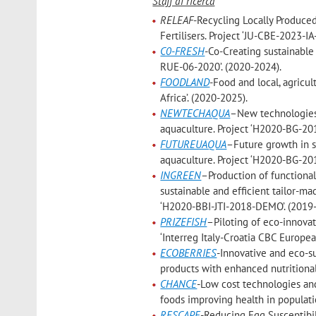
Staff di ricerca
RELEAF
-Recycling Locally Produced
Fertilisers. Project ‘JU-CBE-2023-IA
C0-FRESH
-Co-Creating sustainable
RUE-06-2020’. (2020-2024).
FOODLAND
-Food and local, agricu
Africa’. (2020-2025).
NEWTECHAQUA
–New technologies, 
aquaculture. Project ‘H2020-BG-20
FUTUREUAQUA
–Future growth in s
aquaculture. Project ‘H2020-BG-20
INGREEN
–Production of functiona
sustainable and efficient tailor-m
‘H2020-BBI-JTI-2018-DEMO’. (2019
PRIZEFISH
–Piloting of eco-innovat
‘Interreg Italy-Croatia CBC Europ
ECOBERRIES
-Innovative and eco-su
products with enhanced nutritiona
CHANCE
-Low cost technologies and 
foods improving health in populatio
RESCAPE
-Reducing Egg Susceptibil