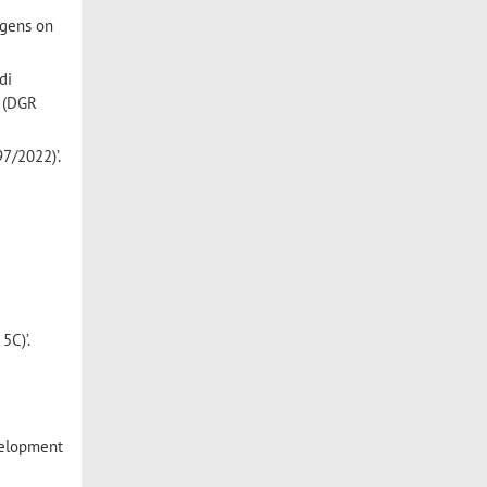
ogens on
di
3 (DGR
7/2022)’.
5C)’.
velopment