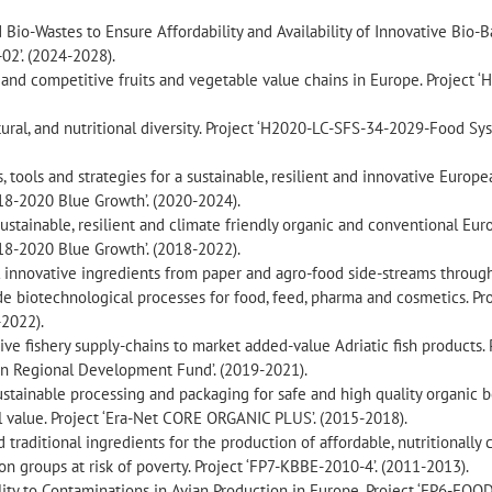
 Bio-Wastes to Ensure Affordability and Availability of Innovative Bio-
-02’. (2024-2028).
 and competitive fruits and vegetable value chains in Europe. Project ‘
ltural, and nutritional diversity. Project ‘H2020-LC-SFS-34-2029-Food Sy
tools and strategies for a sustainable, resilient and innovative Europe
18-2020 Blue Growth’. (2020-2024).
ustainable, resilient and climate friendly organic and conventional Eu
18-2020 Blue Growth’. (2018-2022).
l innovative ingredients from paper and agro-food side-streams throug
ade biotechnological processes for food, feed, pharma and cosmetics. Pr
-2022).
ive fishery supply-chains to market added-value Adriatic fish products. 
ean Regional Development Fund’. (2019-2021).
stainable processing and packaging for safe and high quality organic b
l value. Project ‘Era-Net CORE ORGANIC PLUS’. (2015-2018).
traditional ingredients for the production of affordable, nutritionally 
n groups at risk of poverty. Project ‘FP7-KBBE-2010-4’. (2011-2013).
ity to Contaminations in Avian Production in Europe. Project ‘FP6-FO