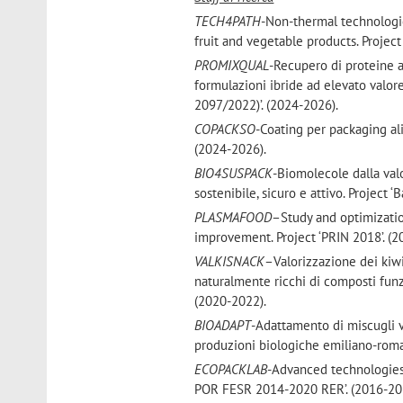
TECH4PATH
-Non-thermal technologie
fruit and vegetable products. Project
PROMIXQUAL
-Recupero di proteine a
formulazioni ibride ad elevato valor
2097/2022)’. (2024-2026).
COPACKSO
-Coating per packaging ali
(2024-2026).
BIO4SUSPACK
-Biomolecole dalla val
sostenibile, sicuro e attivo. Project
PLASMAFOOD
–Study and optimizatio
improvement. Project ‘PRIN 2018’. (2
VALKISNACK
–Valorizzazione dei kiw
naturalmente ricchi di composti fun
(2020-2022).
BIOADAPT
-Adattamento di miscugli v
produzioni biologiche emiliano-rom
ECOPACKLAB
-Advanced technologies
POR FESR 2014-2020 RER’. (2016-20