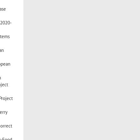
Base
H2020-
stems
an
ropean
h
oject
Project
erry
correct
OD-Food