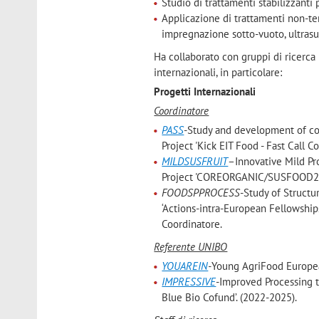
Studio di trattamenti stabilizzanti
Applicazione di trattamenti non-ter
impregnazione sotto-vuoto, ultrasuo
Ha collaborato con gruppi di ricerca 
internazionali, in particolare:
Progetti Internazionali
Coordinatore
PASS
-Study and development of co
Project 'Kick EIT Food - Fast Call Co
MILDSUSFRUIT
–Innovative Mild Pro
Project 'COREORGANIC/SUSFOOD2'.
FOODSPPROCESS
-Study of Structu
‘Actions-intra-European Fellowshi
Coordinatore.
Referente UNIBO
YOUAREIN
-
Young AgriFood Europea
IMPRESSIVE
-Improved Processing t
Blue Bio Cofund’. (2022-2025).