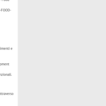
P6-FOOD-
limenti e
lopment
nzionali.
attraverso