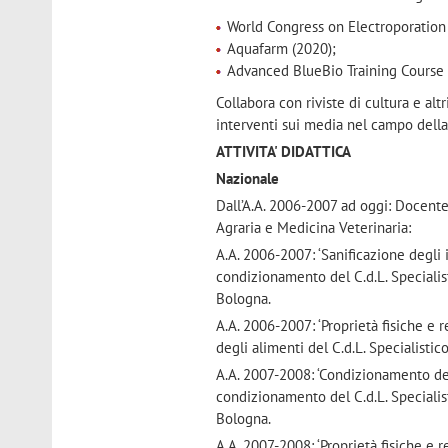
World Congress on Electroporation
Aquafarm (2020);
Advanced BlueBio Training Course 
Collabora con riviste di cultura e alt
interventi sui media nel campo della 
ATTIVITA' DIDATTICA
Nazionale
Dall’A.A. 2006-2007 ad oggi: Docente
Agraria e Medicina Veterinaria:
A.A. 2006-2007: ‘Sanificazione degli i
condizionamento del C.d.L. Specialist
Bologna.
A.A. 2006-2007: ‘Proprietà fisiche e r
degli alimenti del C.d.L. Specialisti
A.A. 2007-2008: ‘Condizionamento dei 
condizionamento del C.d.L. Specialist
Bologna.
A.A. 2007-2008: ‘Proprietà fisiche e r