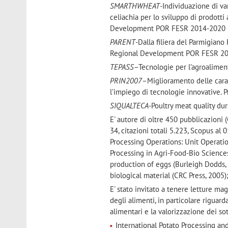
SMARTHWHEAT
-Individuazione di va
celiachia per lo sviluppo di prodotti
Development POR FESR 2014-2020 R
PARENT
-Dalla filiera del Parmigian
Regional Development POR FESR 201
TEPASS
–Tecnologie per l’agroaliment
PRIN2007
–Miglioramento delle cara
l’impiego di tecnologie innovative. P
SIQUALTECA
-Poultry meat quality du
E' autore di oltre 450 pubblicazioni 
34, citazioni totali 5.223, Scopus al
Processing Operations: Unit Operati
Processing in Agri-Food-Bio Sciences
production of eggs (Burleigh Dodds, 
biological material (CRC Press, 2005)
E' stato invitato a tenere letture ma
degli alimenti, in particolare riguard
alimentari e la valorizzazione dei sott
International Potato Processing an