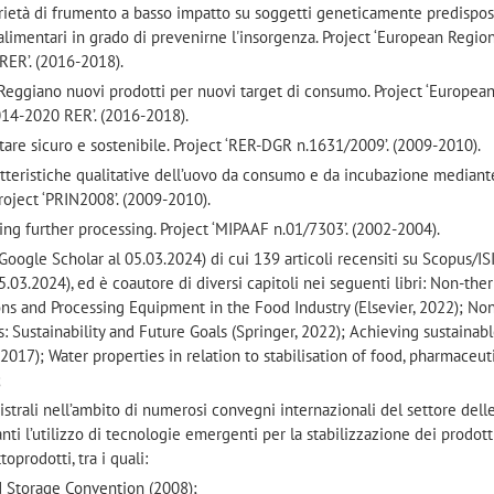
rietà di frumento a basso impatto su soggetti geneticamente predispost
 alimentari in grado di prevenirne l'insorgenza. Project ‘European Regio
ER’. (2016-2018).
o Reggiano nuovi prodotti per nuovi target di consumo. Project ‘Europea
4-2020 RER’. (2016-2018).
are sicuro e sostenibile. Project ‘RER-DGR n.1631/2009’. (2009-2010).
tteristiche qualitative dell’uovo da consumo e da incubazione mediant
roject ‘PRIN2008’. (2009-2010).
ring further processing. Project ‘MIPAAF n.01/7303’. (2002-2004).
(Google Scholar al 05.03.2024) di cui 139 articoli recensiti su Scopus/IS
 05.03.2024), ed è coautore di diversi capitoli nei seguenti libri: Non-th
ons and Processing Equipment in the Food Industry (Elsevier, 2022); No
: Sustainability and Future Goals (Springer, 2022); Achieving sustainab
2017); Water properties in relation to stabilisation of food, pharmaceut
;
gistrali nell’ambito di numerosi convegni internazionali del settore dell
anti l’utilizzo di tecnologie emergenti per la stabilizzazione dei prodott
oprodotti, tra i quali:
d Storage Convention (2008);