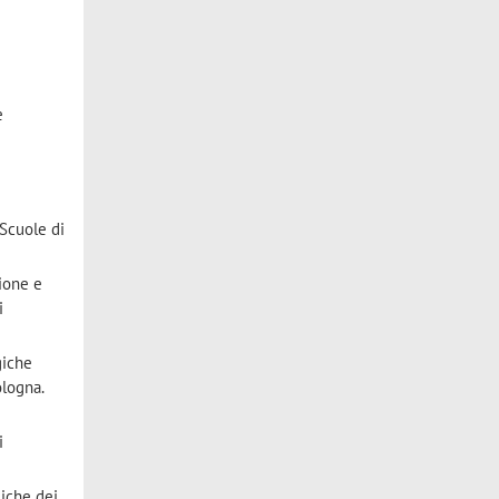
e
 Scuole di
zione e
i
giche
ologna.
i
giche dei