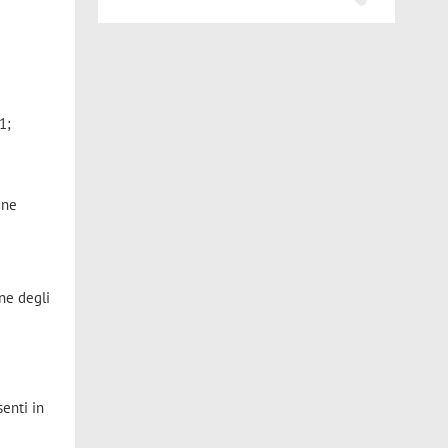
1;
ine
ne degli
senti in