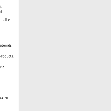
i,
i.
onali e
terials.
Products.
rie
ERA-NET