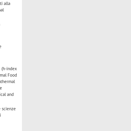
i alla
nal
n
e
I (h-index
ermal Food
nthermal
le
ical and
e scienze
i