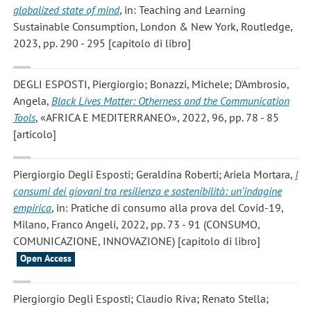
globalized state of mind
, in: Teaching and Learning
Sustainable Consumption, London & New York, Routledge,
2023, pp. 290 - 295 [capitolo di libro]
DEGLI ESPOSTI, Piergiorgio; Bonazzi, Michele; D'Ambrosio,
Angela
,
Black Lives Matter: Otherness and the Communication
Tools
, «AFRICA E MEDITERRANEO», 2022, 96, pp. 78 - 85
[articolo]
Piergiorgio Degli Esposti; Geraldina Roberti; Ariela Mortara
,
I
consumi dei giovani tra resilienza e sostenibilità: un’indagine
empirica
, in: Pratiche di consumo alla prova del Covid-19,
Milano, Franco Angeli, 2022, pp. 73 - 91 (CONSUMO,
COMUNICAZIONE, INNOVAZIONE) [capitolo di libro]
Open Access
Piergiorgio Degli Esposti; Claudio Riva; Renato Stella;