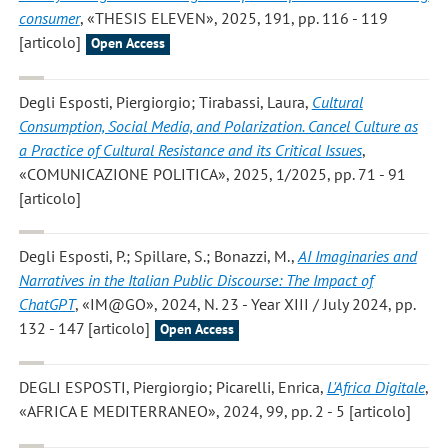
consumer
, «THESIS ELEVEN», 2025, 191, pp. 116 - 119
[articolo]
Open Access
Degli Esposti, Piergiorgio; Tirabassi, Laura
,
Cultural
Consumption, Social Media, and Polarization. Cancel Culture as
a Practice of Cultural Resistance and its Critical Issues
,
«COMUNICAZIONE POLITICA», 2025, 1/2025, pp. 71 - 91
[articolo]
Degli Esposti, P.; Spillare, S.; Bonazzi, M.
,
AI Imaginaries and
Narratives in the Italian Public Discourse: The Impact of
ChatGPT
, «IM@GO», 2024, N. 23 - Year XIII / July 2024, pp.
132 - 147 [articolo]
Open Access
DEGLI ESPOSTI, Piergiorgio; Picarelli, Enrica
,
L'Africa Digitale
,
«AFRICA E MEDITERRANEO», 2024, 99, pp. 2 - 5 [articolo]