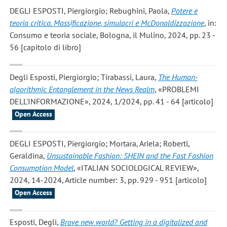
DEGLI ESPOSTI, Piergiorgio; Rebughini, Paola
,
Potere e
teoria critica. Massificazione, simulacri e McDonaldizzazione
, in:
Consumo e teoria sociale, Bologna, il Mulino, 2024, pp. 23 -
56 [capitolo di libro]
Degli Esposti, Piergiorgio; Tirabassi, Laura
,
The Human-
algorithmic Entanglement in the News Realm
, «PROBLEMI
DELL'INFORMAZIONE», 2024, 1/2024, pp. 41 - 64 [articolo]
Open Access
DEGLI ESPOSTI, Piergiorgio; Mortara, Ariela; Roberti,
Geraldina
,
Unsustainable Fashion: SHEIN and the Fast Fashion
Consumption Model
, «ITALIAN SOCIOLOGICAL REVIEW»,
2024, 14-2024, Article number: 3, pp. 929 - 951 [articolo]
Open Access
Esposti, Degli
,
Brave new world? Getting in a digitalized and