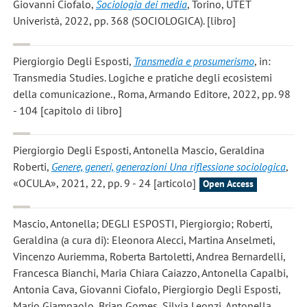
Giovanni Ciofalo
,
Sociologia dei media
, Torino, UTET
Univeristà, 2022, pp. 368 (SOCIOLOGICA). [libro]
Piergiorgio Degli Esposti
,
Transmedia e prosumerismo
, in:
Transmedia Studies. Logiche e pratiche degli ecosistemi
della comunicazione., Roma, Armando Editore, 2022, pp. 98
- 104 [capitolo di libro]
Piergiorgio Degli Esposti, Antonella Mascio, Geraldina
Roberti
,
Genere, generi, generazioni Una riflessione sociologica
,
«OCULA», 2021, 22, pp. 9 - 24 [articolo]
Open Access
Mascio, Antonella; DEGLI ESPOSTI, Piergiorgio; Roberti,
Geraldina
(a cura di): Eleonora Alecci, Martina Anselmeti,
Vincenzo Auriemma, Roberta Bartoletti, Andrea Bernardelli,
Francesca Bianchi, Maria Chiara Caiazzo, Antonella Capalbi,
Antonia Cava, Giovanni Ciofalo, Piergiorgio Degli Esposti,
Mario Giampaolo, Brian Gomes, Silvia Leonzi, Antonella