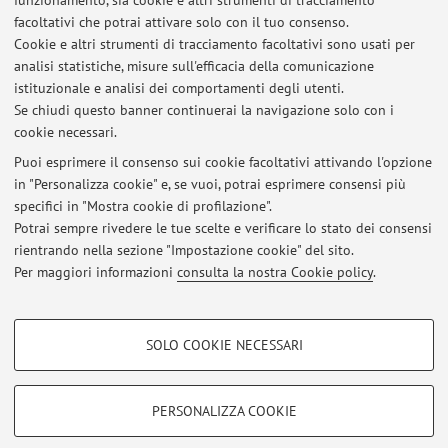
funzionamento, sia cookie e altri strumenti di tracciamento
facoltativi che potrai attivare solo con il tuo consenso.
Cookie e altri strumenti di tracciamento facoltativi sono usati per
Ultimi avvisi
analisi statistiche, misure sull'efficacia della comunicazione
L'ancestralità nelle arti dello spettacolo - nel Nordest brasiliano
istituzionale e analisi dei comportamenti degli utenti.
Se chiudi questo banner continuerai la navigazione solo con i
Pubblicato il: 09 marzo 2025
cookie necessari.
"Tokyo Revisited": i film di Kazuo Ohno al MAXXI di Roma
Puoi esprimere il consenso sui cookie facoltativi attivando l'opzione
Pubblicato il: 05 settembre 2022
in "Personalizza cookie" e, se vuoi, potrai esprimere consensi più
specifici in "Mostra cookie di profilazione".
Performing robots: una danza per Lucy
Potrai sempre rivedere le tue scelte e verificare lo stato dei consensi
Pubblicato il: 01 aprile 2019
rientrando nella sezione "Impostazione cookie" del sito.
Per maggiori informazioni
consulta la nostra Cookie policy
.
Tutti gli avvisi
COOKIE DI PROFILAZIONE - FACOLTATIVI
SOLO COOKIE NECESSARI
Si tratta di cookie utilizzati per analizzare le caratteristiche della navigazione
Area riservata
degli utenti, creare profili in base al loro comportamento sul sito, per analisi
Accedi tramite
login
per gestire tutti i contenuti del sito.
di marketing.
PERSONALIZZA COOKIE
Mostra cookie di profilazione