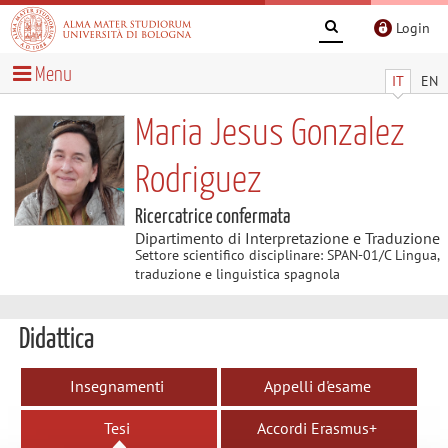
Login
Menu
IT
EN
Maria Jesus Gonzalez
Rodriguez
Ricercatrice confermata
Dipartimento di Interpretazione e Traduzione
Settore scientifico disciplinare: SPAN-01/C Lingua,
traduzione e linguistica spagnola
Didattica
Insegnamenti
Appelli d'esame
Tesi
Accordi Erasmus+