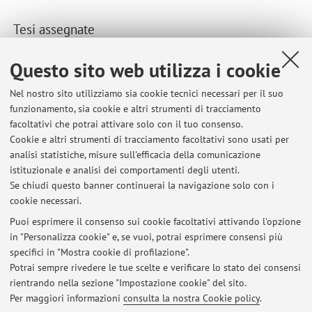
Tesi assegnate
Ultime tesi seguite dal docente
Questo sito web utilizza i cookie
Nel nostro sito utilizziamo sia cookie tecnici necessari per il suo
Tesi di Laurea Magistrale
funzionamento, sia cookie e altri strumenti di tracciamento
Interpretare la memoria: analisi della prestazione
facoltativi che potrai attivare solo con il tuo consenso.
dell'interprete nel processo "Acosta ed altri"
Cookie e altri strumenti di tracciamento facoltativi sono usati per
l’anglicismo in interpretazione simultanea dall’italiano
analisi statistiche, misure sull'efficacia della comunicazione
allo spagnolo: ampliamento del corpus anglintrad e
istituzionale e analisi dei comportamenti degli utenti.
confronto diacronico 2011–2025
Se chiudi questo banner continuerai la navigazione solo con i
cookie necessari.
Puoi esprimere il consenso sui cookie facoltativi attivando l'opzione
in "Personalizza cookie" e, se vuoi, potrai esprimere consensi più
Ultimi avvisi
specifici in "Mostra cookie di profilazione".
Potrai sempre rivedere le tue scelte e verificare lo stato dei consensi
Al momento non sono presenti avvisi.
rientrando nella sezione "Impostazione cookie" del sito.
Per maggiori informazioni
consulta la nostra Cookie policy
.