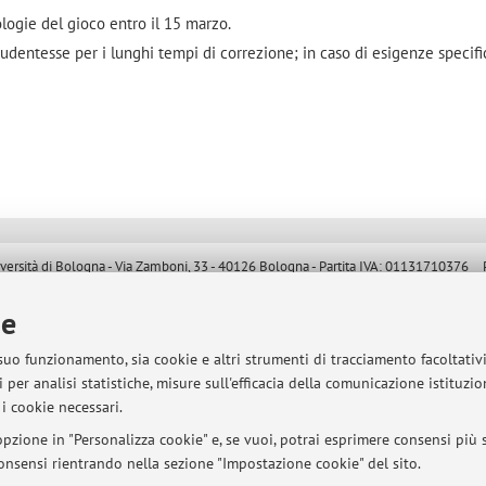
logie del gioco entro il 15 marzo.
studentesse per i lunghi tempi di correzione; in caso di esigenze specif
sità di Bologna - Via Zamboni, 33 - 40126 Bologna - Partita IVA: 01131710376
ie
 suo funzionamento, sia cookie e altri strumenti di tracciamento facoltativ
 per analisi statistiche, misure sull'efficacia della comunicazione istituzi
i cookie necessari.
pzione in "Personalizza cookie" e, se vuoi, potrai esprimere consensi più sp
 consensi rientrando nella sezione "Impostazione cookie" del sito.