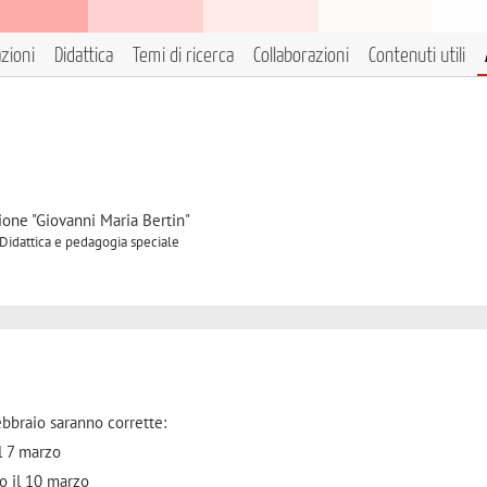
azioni
Didattica
Temi di ricerca
Collaborazioni
Contenuti utili
ione "Giovanni Maria Bertin"
 Didattica e pedagogia speciale
febbraio saranno corrette:
il 7 marzo
o il 10 marzo