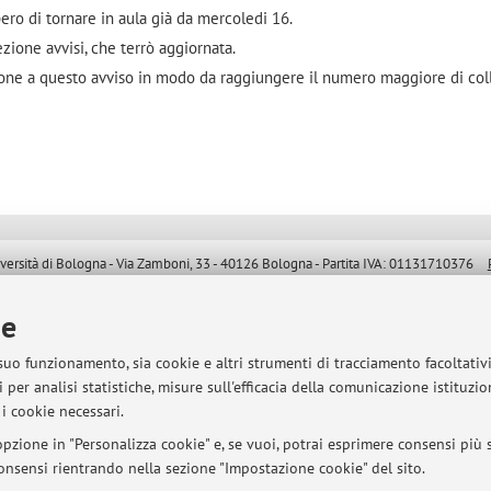
pero di tornare in aula già da mercoledi 16.
ezione avvisi, che terrò aggiornata.
ione a questo avviso in modo da raggiungere il numero maggiore di col
sità di Bologna - Via Zamboni, 33 - 40126 Bologna - Partita IVA: 01131710376
ie
 suo funzionamento, sia cookie e altri strumenti di tracciamento facoltativ
 per analisi statistiche, misure sull'efficacia della comunicazione istituzi
i cookie necessari.
pzione in "Personalizza cookie" e, se vuoi, potrai esprimere consensi più sp
 consensi rientrando nella sezione "Impostazione cookie" del sito.