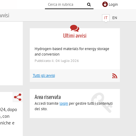
Login
vvisi
IT
EN
Ultimi avvisi
Hydrogen-based materials for energy storage
and conversion
Pubblicato il: 04 luglio 2026
Tutti gli avvisi
Area riservata
Accedi tramite
login
per gestire tutti i contenuti
del sito.
024, dopo
4, con
aniche e