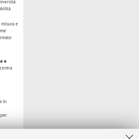
niversità
bilità
i misura e
come
ermato
le e
ncentra
a in
 per
erenze