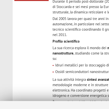
Durante il periodo post-dottorale (200
di Stoccarda e sei mesi presso la Eu
strutturale, la dinamica reticolare e 
Dal 2005 lavora per quasi tre anni i
automazione, in particolare nel sett
tecnico scientifico coordinando il g
nel 2011.
Profilo scientifico
La sua ricerca esplora il mondo dei
m
nanostrutture
, studiando come la str
su:
Idruri metallici per lo stoccaggio d
Ossidi semiconduttori nanostruttura
La sua attività integra
sintesi avanza
metodologie moderne e in strutture s
elettronica. Ha coordinato progetti e
idrogeno e conversione energetica s
È autore di circa
140 pubblicazioni s
internazionali
. I suoi contributi scie