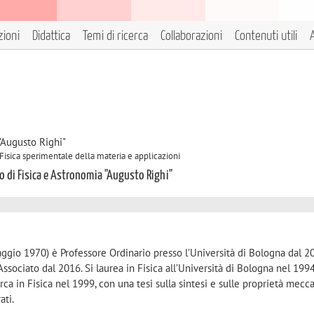
zioni
Didattica
Temi di ricerca
Collaborazioni
Contenuti utili
A
"Augusto Righi"
 Fisica sperimentale della materia e applicazioni
to di Fisica e Astronomia "Augusto Righi"
ggio 1970) è Professore Ordinario presso l’Università di Bologna dal 2
Associato dal 2016. Si laurea in Fisica all’Università di Bologna nel 199
rca in Fisica nel 1999, con una tesi sulla sintesi e sulle proprietà mecc
ati.