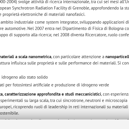
0-2004) svolge attività di ricerca internazionale, tra cui sei mesi all’U
ropean Synchrotron Radiation Facility di Grenoble, approfondendo la sta
le proprietà elettroniche di materiali nanofasici.
n ambito industriale come system integrator, sviluppando applicazioni d
ore automotive. Nel 2007 entra nel Dipartimento di Fisica di Bologna 
ruppo di supporto alla ricerca; nel 2008 diventa Ricercatore, ruolo conf
ateriali a scala nanometrica
, con particolare attenzione a
nanoparticel
uttura influisca sulle proprietà e sulle performance dei materiali. Si co
i idrogeno allo stato solido
ti per fotosintesi artificiale e produzione di idrogeno verde
ta, caratterizzazione approfondita e studi meccanicistici
, con esperienz
perimentali su larga scala, tra cui sincrotrone, neutroni e microscopia
uropei, ricoprendo ruoli di leadership in reti internazionali su materiali
ostenibile.
u riviste internazionali peer-reviewed
e ha partecipato a circa
40 conf
ntifici sono riconosciuti con
h-index 37 (Google Scholar) e 33 (Scopus)
.