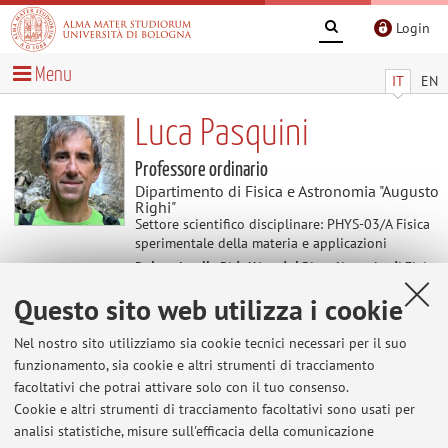
Login
Menu
IT
EN
Luca Pasquini
Professore ordinario
Dipartimento di Fisica e Astronomia "Augusto
Righi"
Settore scientifico disciplinare: PHYS-03/A Fisica
sperimentale della materia e applicazioni
Delegato alla Didattica del Dipartimento di Fisica
e Astronomia "Augusto Righi"
Questo sito web utilizza i cookie
Nel nostro sito utilizziamo sia cookie tecnici necessari per il suo
Avvisi
funzionamento, sia cookie e altri strumenti di tracciamento
facoltativi che potrai attivare solo con il tuo consenso.
Hydrogen-based materials for energy storage
Cookie e altri strumenti di tracciamento facoltativi sono usati per
and conversion
analisi statistiche, misure sull'efficacia della comunicazione