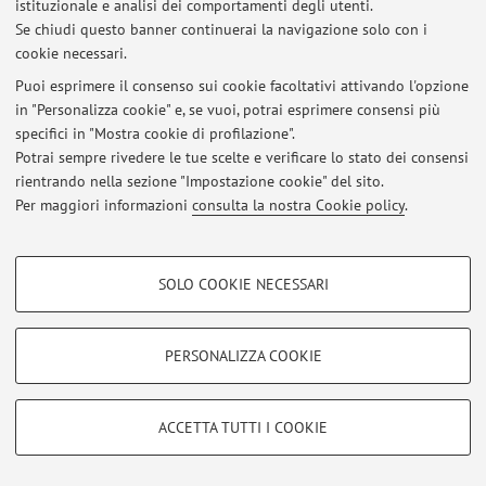
istituzionale e analisi dei comportamenti degli utenti.
The review article Hydrogen-based materials for energy
Se chiudi questo banner continuerai la navigazione solo con i
storage and conversion was published in Nature Reviews
cookie necessari.
Clean Technology. The article was written by a team of
Puoi esprimere il consenso sui cookie facoltativi attivando l'opzione
world-recognized experts that cooperate within the
in "Personalizza cookie" e, se vuoi, potrai esprimere consensi più
Hydrogen Technology Collaboration Programme of the
specifici in "Mostra cookie di profilazione".
International Energy Agency.
Potrai sempre rivedere le tue scelte e verificare lo stato dei consensi
Pubblicato il: 04 luglio 2026
rientrando nella sezione "Impostazione cookie" del sito.
Per maggiori informazioni
consulta la nostra Cookie policy
.
COOKIE DI PROFILAZIONE - FACOLTATIVI
Area riservata
SOLO COOKIE NECESSARI
Si tratta di cookie utilizzati per analizzare le caratteristiche della navigazione
Accedi tramite
login
per gestire tutti i contenuti del sito.
degli utenti, creare profili in base al loro comportamento sul sito, per analisi
di marketing.
PERSONALIZZA COOKIE
Mostra cookie di profilazione
© 2026 - ALMA MATER STUDIORUM - Università di Bologna - Via
Zamboni, 33 - 40126 Bologna - Partita IVA: 01131710376
Google/Youtube Video
COOKIE TECNICI - NECESSARI
Privacy
|
Note legali
|
Impostazioni Cookie
ACCETTA TUTTI I COOKIE
Facebook
Si tratta di cookie tecnici utilizzati, a titolo esemplificativo, per il corretto
Vimeo
funzionamento del sito, salvare le preferenze di navigazione, per il