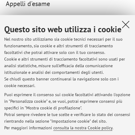
Appelli d'esame
Elenco degli appelli pubblicati sino ad oggi, suddivisi per
insegnamento. Per le informazioni dettagliate accedi ad
Questo sito web utilizza i cookie
AlmaEsami
.
Nel nostro sito utilizziamo sia cookie tecnici necessari per il suo
93932 - AGEING AND REHABILITATION
funzionamento, sia cookie e altri strumenti di tracciamento
ENGINEERING
facoltativi che potrai attivare solo con il tuo consenso.
Cookie e altri strumenti di tracciamento facoltativi sono usati per
analisi statistiche, misure sull'efficacia della comunicazione
34811 - BIOINGEGNERIA DELLA
istituzionale e analisi dei comportamenti degli utenti.
RIABILITAZIONE LM
Se chiudi questo banner continuerai la navigazione solo con i
cookie necessari.
Puoi esprimere il consenso sui cookie facoltativi attivando l'opzione
in "Personalizza cookie" e, se vuoi, potrai esprimere consensi più
Ultimi avvisi
specifici in "Mostra cookie di profilazione".
E' partito il progetto Mobilise-D
Potrai sempre rivedere le tue scelte e verificare lo stato dei consensi
Pubblicato il: 17 aprile 2019
rientrando nella sezione "Impostazione cookie" del sito.
Per maggiori informazioni
consulta la nostra Cookie policy
.
Tutti gli avvisi