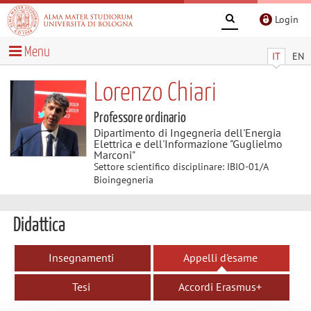
Login
Menu
IT
EN
Lorenzo Chiari
Professore ordinario
Dipartimento di Ingegneria dell'Energia
Elettrica e dell'Informazione "Guglielmo
Marconi"
Settore scientifico disciplinare: IBIO-01/A
Bioingegneria
Didattica
Insegnamenti
Appelli d'esame
Tesi
Accordi Erasmus+