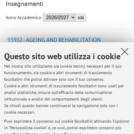
Insegnamenti
Anno Accademico
93932 - AGEING AND REHABILITATION
ENGINEERING - 9 cfu
Questo sito web utilizza i cookie
Campus:
Cesena
Corso:
Laurea Magistrale in Biomedical Engineering
Nel nostro sito utilizziamo sia cookie tecnici necessari per il suo
funzionamento, sia cookie e altri strumenti di tracciamento
Periodo delle lezioni: dal 14 settembre 2026 al 15
facoltativi che potrai attivare solo con il tuo consenso.
dicembre 2026
Cookie e altri strumenti di tracciamento facoltativi sono usati per
Orario delle lezioni
analisi statistiche, misure sull'efficacia della comunicazione
istituzionale e analisi dei comportamenti degli utenti.
Se chiudi questo banner continuerai la navigazione solo con i
cookie necessari.
Puoi esprimere il consenso sui cookie facoltativi attivando l'opzione
in "Personalizza cookie" e, se vuoi, potrai esprimere consensi più
Ultimi avvisi