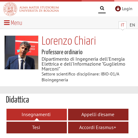
Login
Menu
IT
EN
Lorenzo Chiari
Professore ordinario
Dipartimento di Ingegneria dell'Energia
Elettrica e dell'Informazione "Guglielmo
Marconi"
Settore scientifico disciplinare: IBIO-01/A
Bioingegneria
Didattica
Insegnamenti
Appelli d'esame
Tesi
Accordi Erasmus+