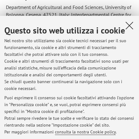
Department of Agricultural and Food Sciences, University of
Bologna, Cesena, 47521, Italy; Interdepartmental Centre for
Industrial Agrofood Research
Questo sito web utilizza i cookie
TEACHING IN HIGHER EDUCATION
From 2005
Principles of Organic Chemistry
. University of
Nel nostro sito utilizziamo sia cookie tecnici necessari per il suo
Bologna (Italy). School of Agriculture and Veterinary
funzionamento, sia cookie e altri strumenti di tracciamento
facoltativi che potrai attivare solo con il tuo consenso.
Medicine, course in food science and technolog
Cookie e altri strumenti di tracciamento facoltativi sono usati per
SCIENTIFIC ACTIVITY
analisi statistiche, misure sull'efficacia della comunicazione
115 publications on peer-reviewed scientific journals, cited
istituzionale e analisi dei comportamenti degli utenti.
by 3693 papers. H-index 33. (Source Scopus 20.07.2021)
Se chiudi questo banner continuerai la navigazione solo con i
cookie necessari.
Puoi esprimere il consenso sui cookie facoltativi attivando l'opzione
in "Personalizza cookie" e, se vuoi, potrai esprimere consensi più
Ultimi avvisi
specifici in "Mostra cookie di profilazione".
Lezione Chimica Imola 21.11.2025
Potrai sempre rivedere le tue scelte e verificare lo stato dei consensi
Pubblicato il: 21 novembre 2025
rientrando nella sezione "Impostazione cookie" del sito.
Per maggiori informazioni
consulta la nostra Cookie policy
.
Tutti gli avvisi