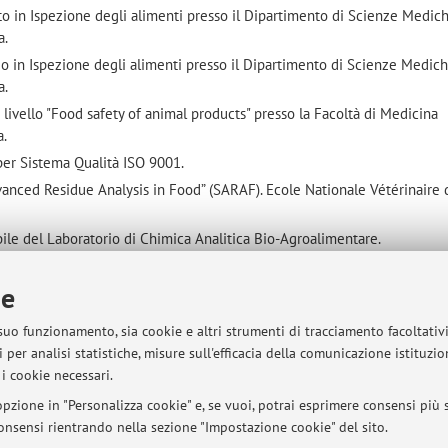
to in Ispezione degli alimenti presso il Dipartimento di Scienze Medic
a.
io in Ispezione degli alimenti presso il Dipartimento di Scienze Medic
a.
 livello "Food safety of animal products" presso la Facoltà di Medicina
a.
 per Sistema Qualità ISO 9001.
anced Residue Analysis in Food” (SARAF). Ecole Nationale Vétérinaire 
bile del Laboratorio di Chimica Analitica Bio-Agroalimentare.
azione dipartimentale " Servizio di Bioscienze e Biotecnologie"
ie
F
(Intensive Programme for Advanced Residue Analysis
ale Vétérinaire, Agroalimentaire et de l'Alimentation) Nantes-Atlantiqu
 suo funzionamento, sia cookie e altri strumenti di tracciamento facoltativ
resentante della Direzione" nel Sistema Gestione Qualità ISO 9001 del
 per analisi statistiche, misure sull'efficacia della comunicazione istituzi
terinarie
i cookie necessari.
imentale di Ricerca Industriale Scienze della vita e tecnologie per la
pzione in "Personalizza cookie" e, se vuoi, potrai esprimere consensi più sp
sponsabile gestione qualità"
 consensi rientrando nella sezione "Impostazione cookie" del sito.
irettore del Dipartimento di Scienze Mediche Veterinarie (DIMEVET