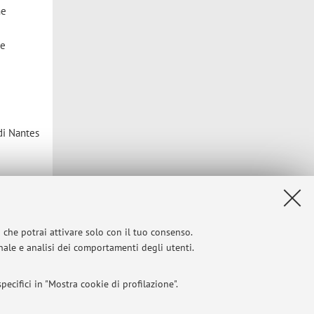
he
he
di Nantes
e (F)
i che potrai attivare solo con il tuo consenso.
onale e analisi dei comportamenti degli utenti.
 salute
ecifici in "Mostra cookie di profilazione".
)