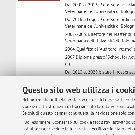
Dal 2001 al 2016. Professore associa
Veterinarie dell'Università di Bologn
Dal 2016 ad oggi. Professore ordinar
Veterinarie dell'Università di Bologn
2002-2003. Direttore del Master di II
Veterinaria dell'Università di Bologn
2004. Qualifica di "Auditore Interno"
2007 Diploma presso “School for Adv
(F).
Dal 2010 al 2023 è stato il responsa
Dal 2023 è responsabile dell'articol
Questo sito web utilizza i cook
2011-2013 Docente nel corso
IPARA
in Food) presso ONIRIS (Ecole Nation
Nel nostro sito utilizziamo sia cookie tecnici necessari per il
2014-2021 ricopre il ruolo di "Rapp
Cookie e altri strumenti di tracciamento facoltativi sono usati
Dipartimento di Scienze Mediche Ve
Se chiudi questo banner continuerai la navigazione solo con 
Dal 2015 è membro Centro Interdipart
Puoi esprimere il consenso sui cookie facoltativi attivando l'o
dove ha svolto anche il ruolo di "Re
Potrai sempre rivedere le tue scelte e verificare lo stato dei
Da maggio 2021 a maggio 2024 Viced