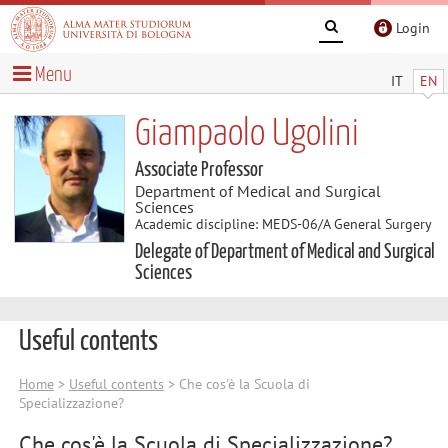
Login
Menu
IT
EN
Giampaolo Ugolini
Associate Professor
Department of Medical and Surgical
Sciences
Academic discipline: MEDS-06/A General Surgery
Delegate of Department of Medical and Surgical
Sciences
Useful contents
Home
>
Useful contents
> Che cos'è la Scuola di
Specializzazione?
Che cos'è la Scuola di Specializzazione?