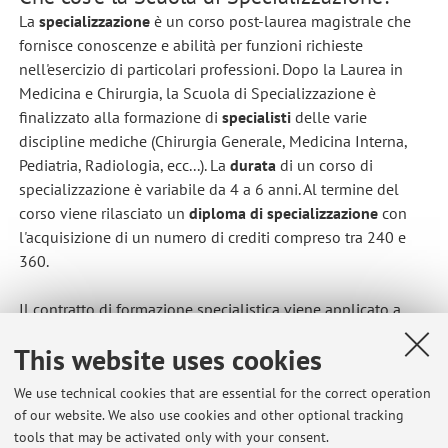
La
specializzazione
è un corso post-laurea magistrale che
fornisce conoscenze e abilità per funzioni richieste
nell'esercizio di particolari professioni. Dopo la Laurea in
Medicina e Chirurgia, la Scuola di Specializzazione è
finalizzato alla formazione di
specialisti
delle varie
discipline mediche (Chirurgia Generale, Medicina Interna,
Pediatria, Radiologia, ecc...). La
durata
di un corso di
specializzazione è variabile da 4 a 6 anni. Al termine del
corso viene rilasciato un
diploma di specializzazione
con
l'acquisizione di un numero di crediti compreso tra 240 e
360.
Il contratto di formazione specialistica viene applicato a
tutti gli iscritti alle scuole di specializzazione e dà diritto ad
This website uses cookies
una
retribuzione
di circa 1800 Euro al mese (
borsa di
studio
).
We use technical cookies that are essential for the correct operation
of our website. We also use cookies and other optional tracking
Per ogni ulteriore informazione si può accedere al seguente
tools that may be activated only with your consent.