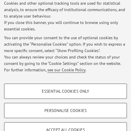
link:
Cookies and other optional tracking tools are used for statistical
Scuole di Specializzazione
analysis, to ensure the efficacy of institutional communications, and
to analyse user behaviour.
If you close this banner, you will continue to browse using only
essential cookies.
You can provide your consent to the use of optional cookies by
Latest news
activating the “Personalise Cookies” option. If you wish to express a
more specific consent, select “Show Profiling Cookies”.
INFORMAZIONI CORSO: 71100 - LA MEDICINA E L'AVVENTURA
SCIENTIFICA
You can always review your choices and check the status of your
Published on: March 06 2016
consent by going to the “Cookie Settings” section on the website.
For further information,
see our Cookie Policy
.
View all
PROFILING COOKIES - OPTIONAL
ESSENTIAL COOKIES ONLY
These cookies are used to analyse user browsing patterns, create user profiles
Restricted area
based on browsing behaviour, and for marketing analysis.
Login
to manage all website contents.
Show profiling cookies
PERSONALISE COOKIES
Google/Youtube Video
TECHNICAL COOKIES - ESSENTIAL
© 2026 - ALMA MATER STUDIORUM - Università di Bologna - Via
Facebook
ACCEPT ALL COOKIES
Zamboni, 33 - 40126 Bologna - Partita IVA: 01131710376