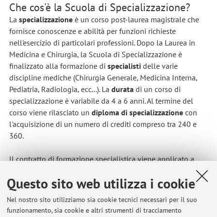
Che cos'è la Scuola di Specializzazione?
La
specializzazione
è un corso post-laurea magistrale che
fornisce conoscenze e abilità per funzioni richieste
nell'esercizio di particolari professioni. Dopo la Laurea in
Medicina e Chirurgia, la Scuola di Specializzazione è
finalizzato alla formazione di
specialisti
delle varie
discipline mediche (Chirurgia Generale, Medicina Interna,
Pediatria, Radiologia, ecc...). La
durata
di un corso di
specializzazione è variabile da 4 a 6 anni. Al termine del
corso viene rilasciato un
diploma di specializzazione
con
l'acquisizione di un numero di crediti compreso tra 240 e
360.
Il contratto di formazione specialistica viene applicato a
tutti gli iscritti alle scuole di specializzazione e dà diritto ad
Questo sito web utilizza i cookie
una
retribuzione
di circa 1800 Euro al mese (
borsa di
studio
).
Nel nostro sito utilizziamo sia cookie tecnici necessari per il suo
funzionamento, sia cookie e altri strumenti di tracciamento
Per ogni ulteriore informazione si può accedere al seguente