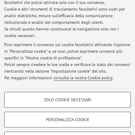
facoltativi che potrai attivare solo con il tuo consenso.
link:
Cookie e altri strumenti di tracciamento facoltativi sono usati per
Scuole di Specializzazione
analisi statistiche, misure sull'efficacia della comunicazione
istituzionale e analisi dei comportamenti degli utenti.
Se chiudi questo banner continuerai la navigazione solo con i
cookie necessari.
Puoi esprimere il consenso sui cookie facoltativi attivando l'opzione
Ultimi avvisi
in "Personalizza cookie" e, se vuoi, potrai esprimere consensi più
specifici in "Mostra cookie di profilazione".
INFORMAZIONI CORSO: 71100 - LA MEDICINA E L'AVVENTURA
SCIENTIFICA
Potrai sempre rivedere le tue scelte e verificare lo stato dei consensi
Pubblicato il: 06 marzo 2016
rientrando nella sezione "Impostazione cookie" del sito.
Per maggiori informazioni
consulta la nostra Cookie policy
.
Tutti gli avvisi
COOKIE DI PROFILAZIONE - FACOLTATIVI
SOLO COOKIE NECESSARI
Si tratta di cookie utilizzati per analizzare le caratteristiche della navigazione
Area riservata
degli utenti, creare profili in base al loro comportamento sul sito, per analisi
Accedi tramite
login
per gestire tutti i contenuti del sito.
di marketing.
PERSONALIZZA COOKIE
Mostra cookie di profilazione
© 2026 - ALMA MATER STUDIORUM - Università di Bologna - Via