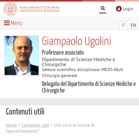
Login
Menu
IT
EN
Giampaolo Ugolini
Professore associato
Dipartimento di Scienze Mediche e
Chirurgiche
Settore scientifico disciplinare: MEDS-06/A
Chirurgia generale
Delegato del Dipartimento di Scienze Mediche e
Chirurgiche
Contenuti utili
Home
>
Contenuti utili
> Che cos'è la Scuola di
Specializzazione?