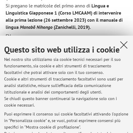
Si pregano le matricole del primo anno di
Lingua e
Linguistica Giapponese 1 (Corso LMCAAM) di intervenire
alla prima lezione (26 settembre 2023) con il manuale di
lingua
Manabō Nihongo
(Zanichelli, 2019).
FV
Pubblicato il: 23 settembre 2023
Questo sito web utilizza i cookie
Nel nostro sito utilizziamo sia cookie tecnici necessari per il suo
funzionamento, sia cookie e altri strumenti di tracciamento
facoltativi che potrai attivare solo con il tuo consenso.
Ultimi avvisi
Cookie e altri strumenti di tracciamento facoltativi sono usati per
analisi statistiche, misure sull'efficacia della comunicazione
MATERIALI PROPEDEUTICI LINGUA E LINGUISTICA GIAPPONESE 1
(2026/27) SU PIATTAFORMA VIRTUALE
istituzionale e analisi dei comportamenti degli utenti.
Se chiudi questo banner continuerai la navigazione solo con i
Pubblicato il: 06 agosto 2026
cookie necessari.
RICEVIMENTI LUGLIO 2026
Puoi esprimere il consenso sui cookie facoltativi attivando l'opzione
Pubblicato il: 16 luglio 2026
in "Personalizza cookie" e, se vuoi, potrai esprimere consensi più
specifici in "Mostra cookie di profilazione".
RICEVIMENTO ONLINE 6 LUGLIO 2026