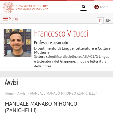
Login
Menu
IT
EN
Francesco Vitucci
Professore associato
Dipartimento di Lingue, Letterature e Culture
Moderne
Settore scientifico disciplinare: ASIA-01/G Lingua
e letteratura del Giappone, lingua e letteratura
della Corea
Avvisi
Home
>
Avvisi
> MANUALE MANABŌ NIHONGO (ZANICHELLI)
MANUALE MANABŌ NIHONGO
(ZANICHELLI)