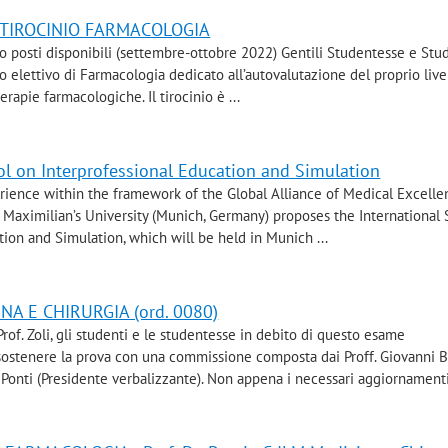
 - TIROCINIO FARMACOLOGIA
 posti disponibili (settembre-ottobre 2022) Gentili Studentesse e Stud
nio elettivo di Farmacologia dedicato all’autovalutazione del proprio live
apie farmacologiche. Il tirocinio è ...
l on Interprofessional Education and Simulation
erience within the framework of the Global Alliance of Medical Excell
g Maximilian’s University (Munich, Germany) proposes the Internationa
ion and Simulation, which will be held in Munich ...
NA E CHIRURGIA (ord. 0080)
of. Zoli, gli studenti e le studentesse in debito di questo esame
ostenere la prova con una commissione composta dai Proff. Giovanni B
onti (Presidente verbalizzante). Non appena i necessari aggiornamenti 