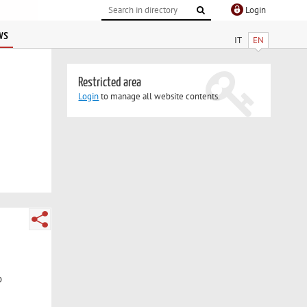
Login
ws
IT
EN
Restricted area
Login
to manage all website contents.
o