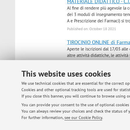
MATERIALE DIDATTICO - C.I.
Al fine di rendere più agevole la c
dei 3 moduli di insegnamento tenut
A e Prescrizione dei Farmaci) si tr
Published on: October 18 2021
TIROCINIO ONLINE di Farmaco
Aperte le iscrizioni dal 17/03 alle
altre attività didattiche, le attivit
(e, se necessario, il sabato mattina).
Published on: March 16 2021
This website uses cookies
Tirocinio ONLINE di recuper
We use technical cookies that are essential for the correct o
ragionato"
Cookies and other optional tracking tools are used for statist
If you close this banner, you will continue to browse using on
Gli studenti del 4°, 5°, 6° anno e
scelta” avranno la possibilità di r
You can provide your consent to the use of optional cookies b
“PRESCRIZIONE DEI FARMACI: STRU
You can always review your choices and check the status of y
For further information,
see our Cookie Policy
.
Published on: October 13 2020