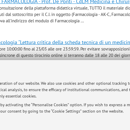
 FARMACOLOGIA - Prof. De Ponti - CdLM Medicina e Chirur
onsultazione della piattaforma didattica virtuale, TUTTO il materiale di
i dal sottoscritto per il C.I. in oggetto (Farmacologia - AK-C, Farmacolo
ova all'indirizzo del modulo di Farmacologia ...
logia "Lettura critica della scheda tecnica di un medicin
 ore 10:00:00 fino al 23/03 alle ore 23:59:59. Per evitare sovrapposizion
à sincrone di questo tirocinio online si terranno dalle 18 alle 20 dei giorn
 L’orario dettagliato verrà ...
o "Prescrizione dei farmaci: strumenti e approccio pratico
peration of our website. We also use cookies and other optional tracking 
ical analysis, to ensure the efficacy of institutional communications, and
ly essential cookies.
 fuori corso dell’ordinamento 8415 che debbono ancora sostenere un tiro
ecuperarlo anche attraverso un percorso strutturato a distanza dal titolo:
y activating the “Personalise Cookies” option. If you wish to express a mo
MENTI E APPROCCIO RAGIONATO”. Il tirocinio online ...
our consent by going to the “Cookie Settings” section on the website.