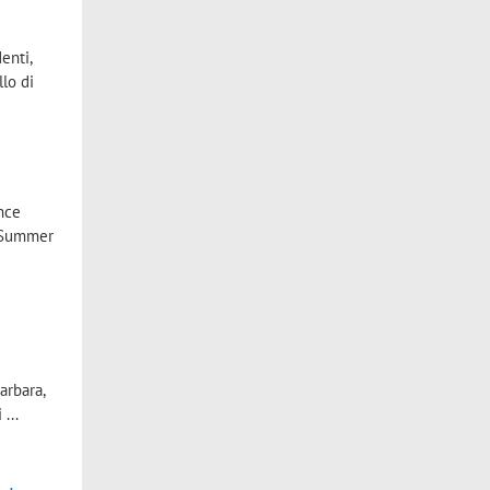
enti,
llo di
ence
l Summer
arbara,
...