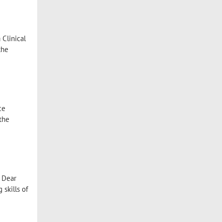
Clinical
the
ce
 the
2 Dear
 skills of