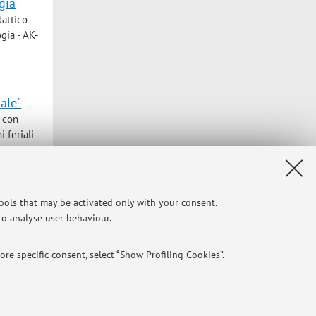
gia
dattico
gia - AK-
ale"
i con
i feriali
tools that may be activated only with your consent.
 to analyse user behaviour.
cinio “a
re specific consent, select “Show Profiling Cookies”.