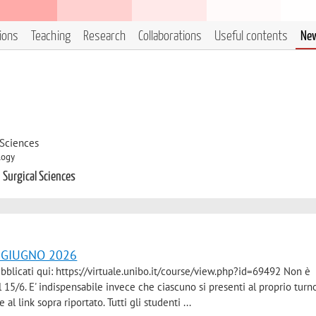
tions
Teaching
Research
Collaborations
Useful contents
Ne
 Sciences
logy
 Surgical Sciences
a GIUGNO 2026
pubblicati qui: https://virtuale.unibo.it/course/view.php?id=69492 Non è
l 15/6. E' indispensabile invece che ciascuno si presenti al proprio turn
al link sopra riportato. Tutti gli studenti ...