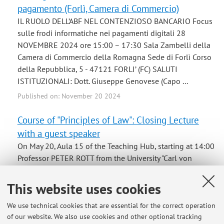
pagamento (Forlì, Camera di Commercio)
IL RUOLO DELL’ABF NEL CONTENZIOSO BANCARIO Focus
sulle frodi informatiche nei pagamenti digitali 28
NOVEMBRE 2024 ore 15:00 – 17:30 Sala Zambelli della
Camera di Commercio della Romagna Sede di Forlì Corso
della Repubblica, 5 - 47121 FORLI’ (FC) SALUTI
ISTITUZIONALI: Dott. Giuseppe Genovese (Capo ...
Published on: November 20 2024
Course of "Principles of Law": Closing Lecture
with a guest speaker
On May 20, Aula 15 of the Teaching Hub, starting at 14:00
Professor PETER ROTT from the University "Carl von
Ossietzky" of Oldenburg will deliver a lecture on
Algorithmic decision-making and consumer protection in
This website uses cookies
the European Union
We use technical cookies that are essential for the correct operation
Published on: May 07 2022
of our website. We also use cookies and other optional tracking