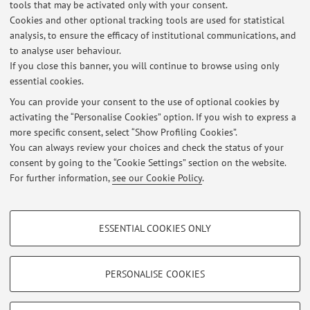
tools that may be activated only with your consent.
BOOK RELEASE: Compensation and Punishment
Cookies and other optional tracking tools are used for statistical
in Tort Law ("Risarcimento e sanzione
analysis, to ensure the efficacy of institutional communications, and
nell'illecito civile"), ESI 2013
to analyse user behaviour.
If you close this banner, you will continue to browse using only
"Risarcimento e sanzione" mirrors the clash between the
essential cookies.
two opposite views concerning the role of private actions
in defense of the public good; it expresses the tension, in
You can provide your consent to the use of optional cookies by
activating the “Personalise Cookies” option. If you wish to express a
many Continental European jurisdictions, between the
more specific consent, select “Show Profiling Cookies”.
stated goal of fully compensating the wronged person
You can always review your choices and check the status of your
and the often-dissimulated ...
consent by going to the “Cookie Settings” section on the website.
Published on: October 12 2013
For further information,
see our Cookie Policy
.
PROFILING COOKIES - OPTIONAL
ESSENTIAL COOKIES ONLY
These cookies are used to analyse user browsing patterns, create user profiles
Restricted area
based on browsing behaviour, and for marketing analysis.
Login
to manage all website contents.
Show profiling cookies
PERSONALISE COOKIES
Google/Youtube Video
TECHNICAL COOKIES - ESSENTIAL
© 2026 - ALMA MATER STUDIORUM - Università di Bologna - Via