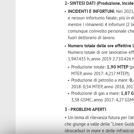
2- SINTESI DATI (Produzione, Inciden
INCIDENTI E INFORTUNI
. Nel 2021,
e nessun infortunio fatale; più in d
mentre i rimanenti 4 infortuni (2 l
comunque coinvolto personale che o
fuori dell'orario di lavoro.
Numero totale delle ore effettive 
Numero totale di ore lavorative eff
1.947.435 h, anno 2019 2.710.426 h
Produzione totale:
1,90 MTEP
(p
MTEP, anno 2017: 4,217 MTEP);
Produzione di petrolio a mare:
0
2018: 0,54 MTEP, anno 2018, 201
Produzione di gas a mare:
1,87 
3,38 GSMC, anno 2017: 4,27 GSM
3 - PROBLEMI APERTI
• Un tema di rilevanza futura per l’a
che giunge a valle delle “Linee Guida
idrocarburi in mare e delle infrastru