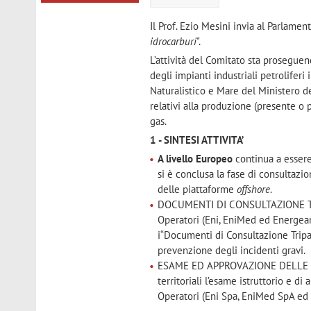
Il Prof. Ezio Mesini invia al Parlamen
idrocarburi
".
L’attività del Comitato sta prosegue
degli impianti industriali petroliferi
Naturalistico e Mare del Ministero del
relativi alla produzione (presente o p
gas.
1 - SINTESI ATTIVITA’
A livello Europeo
continua a essere
si è conclusa la fase di consultazi
delle piattaforme
offshore
.
DOCUMENTI DI CONSULTAZIONE TRIPAR
Operatori (Eni, EniMed ed Energea
i“Documenti di Consultazione Tripat
prevenzione degli incidenti gravi.
ESAME ED APPROVAZIONE DELLE RGR. 
territoriali l’esame istruttorio e d
Operatori (Eni Spa, EniMed SpA ed