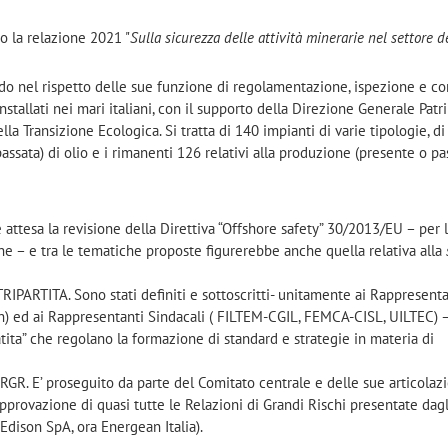
to la relazione 2021 "
Sulla sicurezza delle attività minerarie nel settore d
ndo nel rispetto delle sue funzione di regolamentazione, ispezione e co
 installati nei mari italiani, con il supporto della Direzione Generale Pat
la Transizione Ecologica. Si tratta di 140 impianti di varie tipologie, di
assata) di olio e i rimanenti 126 relativi alla produzione (presente o pa
 attesa la revisione della Direttiva “Offshore safety” 30/2013/EU – per 
one – e tra le tematiche proposte figurerebbe anche quella relativa alla
TITA. Sono stati definiti e sottoscritti- unitamente ai Rappresenta
n) ed ai Rappresentanti Sindacali ( FILTEM-CGIL, FEMCA-CISL, UILTEC) 
ita” che regolano la formazione di standard e strategie in materia di
E’ proseguito da parte del Comitato centrale e delle sue articolazi
i approvazione di quasi tutte le Relazioni di Grandi Rischi presentate dagl
 Edison SpA, ora Energean Italia).