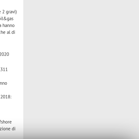
e 2 gravi)
 oil&gas
ma hanno
he al di
 2020
,311
anno
 2018:
ffshore
azione di