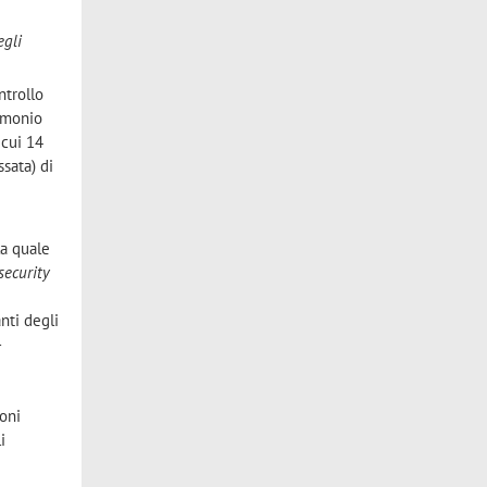
egli
ntrollo
rimonio
 cui 14
ssata) di
la quale
security
nti degli
–
oni
i