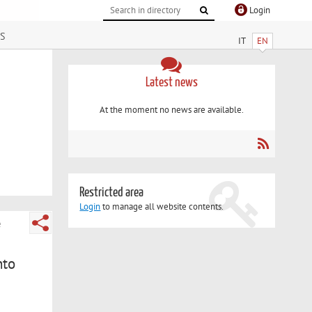
Login
s
IT
EN
Latest news
At the moment no news are available.
Restricted area
Login
to manage all website contents.
e
nto