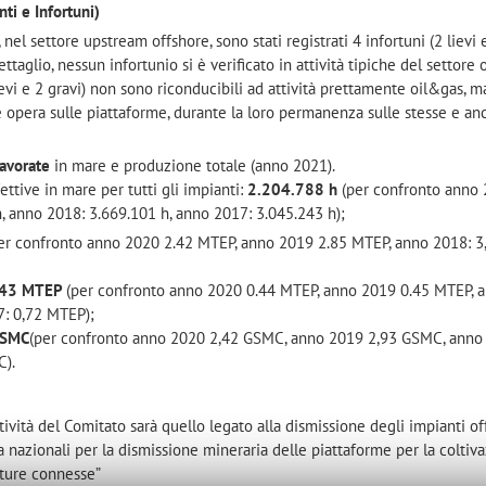
ti e Infortuni)
 nel settore upstream offshore, sono stati registrati 4 infortuni (2 lievi 
ettaglio, nessun infortunio si è verificato in attività tipiche del settore
ievi e 2 gravi) non sono riconducibili ad attività prettamente oil&gas, 
pera sulle piattaforme, durante la loro permanenza sulle stesse e anc
lavorate
in mare e produzione totale (anno 2021).
ettive in mare per tutti gli impianti:
2.204.788 h
(per confronto anno
, anno 2018: 3.669.101 h, anno 2017: 3.045.243 h);
er confronto anno 2020 2.42 MTEP, anno 2019 2.85 MTEP, anno 2018: 3
,43 MTEP
(per confronto anno 2020 0.44 MTEP, anno 2019 0.45 MTEP, 
7: 0,72 MTEP);
GSMC
(per confronto anno 2020 2,42 GSMC, anno 2019 2,93 GSMC, anno
C).
ttività del Comitato sarà quello legato alla dismissione degli impianti o
 nazionali per la dismissione mineraria delle piattaforme per la coltiv
tture connesse”