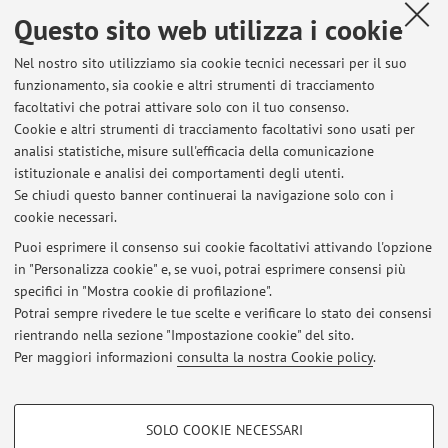
Maria Bertin"
Questo sito web utilizza i cookie
Via Filippo Re 6, Bologna -
Vai alla mappa
Nel nostro sito utilizziamo sia cookie tecnici necessari per il suo
funzionamento, sia cookie e altri strumenti di tracciamento
Risorse in rete
facoltativi che potrai attivare solo con il tuo consenso.
Cookie e altri strumenti di tracciamento facoltativi sono usati per
ORCID
analisi statistiche, misure sull'efficacia della comunicazione
istituzionale e analisi dei comportamenti degli utenti.
Se chiudi questo banner continuerai la navigazione solo con i
cookie necessari.
Puoi esprimere il consenso sui cookie facoltativi attivando l'opzione
Ultimi avvisi
in "Personalizza cookie" e, se vuoi, potrai esprimere consensi più
specifici in "Mostra cookie di profilazione".
Programma degli eventi legati al Concorso Nazionale per l'editoria
tattile "Tocca a te!
Potrai sempre rivedere le tue scelte e verificare lo stato dei consensi
Pubblicato il: 11 ottobre 2023
rientrando nella sezione "Impostazione cookie" del sito.
Per maggiori informazioni
consulta la nostra Cookie policy
.
Tutti gli avvisi
COOKIE DI PROFILAZIONE - FACOLTATIVI
SOLO COOKIE NECESSARI
Si tratta di cookie utilizzati per analizzare le caratteristiche della navigazione