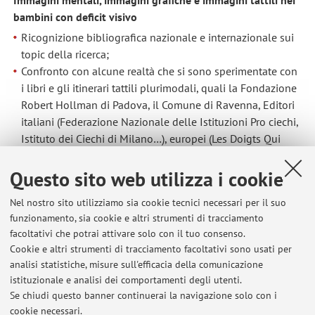
bambini con deficit visivo
Ricognizione bibliografica nazionale e internazionale sui
topic della ricerca;
Confronto con alcune realtà che si sono sperimentate con
i libri e gli itinerari tattili plurimodali, quali la Fondazione
Robert Hollman di Padova, il Comune di Ravenna, Editori
italiani (Federazione Nazionale delle Istituzioni Pro ciechi,
Istituto dei Ciechi di Milano…), europei (Les Doigts Qui
Rêvent, Francia…), internazionali;
Ideazione e/o sperimentazione di materiali e prodotti
Questo sito web utilizza i cookie
didattico-tattili (libri, itinerari museali ecc.) che potenzino
Nel nostro sito utilizziamo sia cookie tecnici necessari per il suo
l’accesso alla conoscenza e alla cultura da parte di minori
funzionamento, sia cookie e altri strumenti di tracciamento
con disabilità visiva e che migliorino processi inclusivi
facoltativi che potrai attivare solo con il tuo consenso.
scolastico-sociali, rendendo sempre più accessibili i
Cookie e altri strumenti di tracciamento facoltativi sono usati per
prodotti e gli spazi legati alla cultura, ai contesti di vita,
analisi statistiche, misure sull'efficacia della comunicazione
alle comunità di riferimento.
istituzionale e analisi dei comportamenti degli utenti.
Se chiudi questo banner continuerai la navigazione solo con i
cookie necessari.