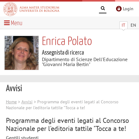
Login
Menu
IT
EN
Enrica Polato
Assegnista di ricerca
Dipartimento di Scienze Dell'Educazione
"Giovanni Maria Bertin"
Avvisi
Home
>
Avvisi
> Programma degli eventi legati al Concorso
Nazionale per l'editoria tattile "Tocca a te!
Programma degli eventi legati al Concorso
Nazionale per l'editoria tattile "Tocca a te!
Gentili studenti,