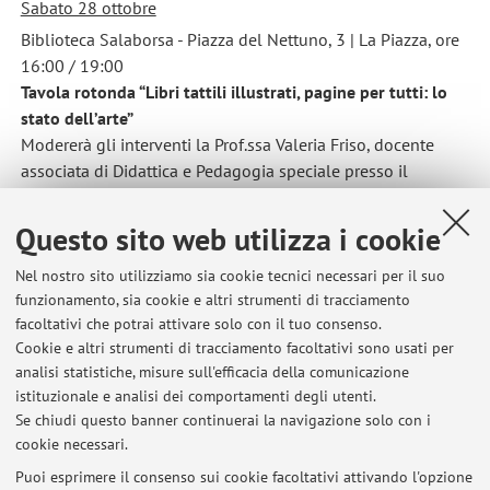
Sabato 28 ottobre
Biblioteca Salaborsa - Piazza del Nettuno, 3 | La Piazza, ore
16:00 / 19:00
Tavola rotonda “Libri tattili illustrati, pagine per tutti: lo
stato dell’arte”
Modererà gli interventi la Prof.ssa Valeria Friso, docente
associata di Didattica e Pedagogia speciale presso il
Dipartimento di Scienze dell’Educazione “G. M. Bertin” -
Università di Bologna
Questo sito web utilizza i cookie
Auspicando una vostra partecipazione, vi saluto
Nel nostro sito utilizziamo sia cookie tecnici necessari per il suo
cordialmente
funzionamento, sia cookie e altri strumenti di tracciamento
Enrica Polato
facoltativi che potrai attivare solo con il tuo consenso.
Cookie e altri strumenti di tracciamento facoltativi sono usati per
analisi statistiche, misure sull'efficacia della comunicazione
Pubblicato il: 11 ottobre 2023
istituzionale e analisi dei comportamenti degli utenti.
Se chiudi questo banner continuerai la navigazione solo con i
cookie necessari.
Puoi esprimere il consenso sui cookie facoltativi attivando l'opzione
Ultimi avvisi