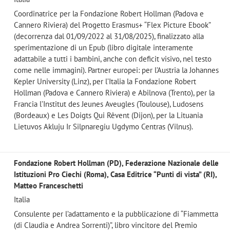
Coordinatrice per la Fondazione Robert Hollman (Padova e
Cannero Riviera) del Progetto Erasmus+ “Flex Picture Ebook”
(decorrenza dal 01/09/2022 al 31/08/2025), finalizzato alla
sperimentazione di un Epub (libro digitale interamente
adattabile a tutti i bambini, anche con deficit visivo, nel testo
come nelle immagini). Partner europei: per l’Austria la Johannes
Kepler University (Linz), per l’Italia la Fondazione Robert
Hollman (Padova e Cannero Riviera) e Abilnova (Trento), per la
Francia l’Institut des Jeunes Aveugles (Toulouse), Ludosens
(Bordeaux) e Les Doigts Qui Rêvent (Dijon), per la Lituania
Lietuvos Akluju Ir Silpnaregiu Ugdymo Centras (Vilnus).
Fondazione Robert Hollman (PD), Federazione Nazionale delle
Istituzioni Pro Ciechi (Roma), Casa Editrice “Punti di vista” (RI),
Matteo Franceschetti
Italia
Consulente per l’adattamento e la pubblicazione di “Fiammetta
(di Claudia e Andrea Sorrenti)”, libro vincitore del Premio