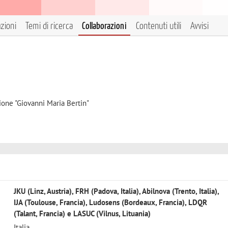
azioni
Temi di ricerca
Collaborazioni
Contenuti utili
Avvisi
ione "Giovanni Maria Bertin"
JKU (Linz, Austria), FRH (Padova, Italia), Abilnova (Trento, Italia),
IJA (Toulouse, Francia), Ludosens (Bordeaux, Francia), LDQR
(Talant, Francia) e LASUC (Vilnus, Lituania)
Italia