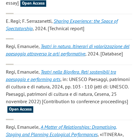
essay]
Open Access
E. Regi; F. Serrazanetti
,
Sharing Experience: the Space of
Spectatorship
, 2024. [Technical report]
Regi, Emanuele
,
Teatri in natura. Itinerari di valorizzazione del
paesaggio attraverso le arti performative
, 2024. [Database]
Regi, Emanuele
,
Teatri nella Biosfera. Reti sostenibili tra
paesaggio e performing arts
, in: UNESCO Paesaggi, patrimoni
di cultura e di natura, 2024, pp. 103 - 110 (atti di: UNESCO.
Paesaggi, patrimoni di cultura e di natura, Cesena, 25
novembre 2022) [Contribution to conference proceedings]
Open Access
Regi, Emanuele
,
A Matter of Relationships: Dramatising,
Staging and Planning Ecological Performances
, «ITINERA»,