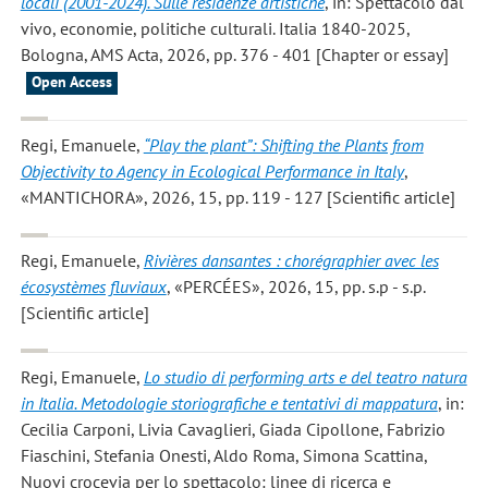
locali (2001-2024). Sulle residenze artistiche
, in: Spettacolo dal
vivo, economie, politiche culturali. Italia 1840-2025,
Bologna, AMS Acta, 2026, pp. 376 - 401 [Chapter or essay]
Open Access
Regi, Emanuele
,
“Play the plant”: Shifting the Plants from
Objectivity to Agency in Ecological Performance in Italy
,
«MANTICHORA», 2026, 15, pp. 119 - 127 [Scientific article]
Regi, Emanuele
,
Rivières dansantes : chorégraphier avec les
écosystèmes fluviaux
, «PERCÉES», 2026, 15, pp. s.p - s.p.
[Scientific article]
Regi, Emanuele
,
Lo studio di performing arts e del teatro natura
in Italia. Metodologie storiografiche e tentativi di mappatura
, in:
Cecilia Carponi, Livia Cavaglieri, Giada Cipollone, Fabrizio
Fiaschini, Stefania Onesti, Aldo Roma, Simona Scattina,
Nuovi crocevia per lo spettacolo: linee di ricerca e