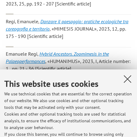
2023, 25, pp. 192 - 207 [Scientific article]
Regi, Emanuele
,
Danzare il paesaggio: pratiche ecologiche tra
coreografia e territorio
, «MIMESIS JOURNAL», 2023, 12, pp.
175 - 190 [Scientific article]
Emanuele Regi
,
Hybrid Ancestors. Zoomimesis in the
Palaeoperformances
, «HUMANIMUS», 2023, I, Article number:
1 , pp. 21 - 36 [Scientific article]
This website uses cookies
Emanuele Regi
, Review of:
Laura A. Ogden, Perdita e
meraviglia alla fine del mondo
, «ANTROPOLOGIA E TEATRO»,
We use technical cookies that are essential for the correct operation
of our website. We also use cookies and other optional tracking
2023, 15, pp. N/A - N/A [Review]
tools that may be activated only with your consent.
Cookies and other optional tracking tools are used for statistical
analysis, to ensure the efficacy of institutional communications, and
1
2
to analyse user behaviour.
If you close this banner, you will continue to browse using only