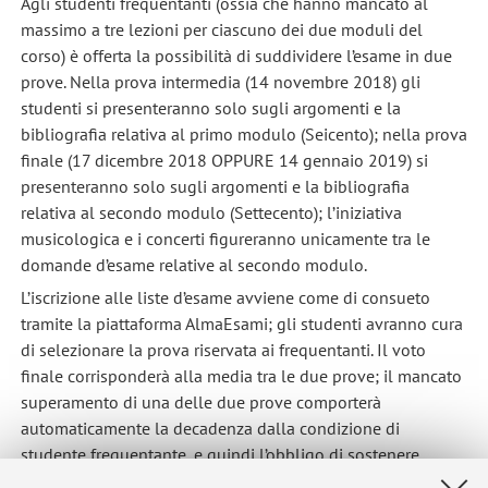
Agli studenti frequentanti (ossia che hanno mancato al
massimo a tre lezioni per ciascuno dei due moduli del
corso) è offerta la possibilità di suddividere l’esame in due
prove. Nella prova intermedia (14 novembre 2018) gli
studenti si presenteranno solo sugli argomenti e la
bibliografia relativa al primo modulo (Seicento); nella prova
finale (17 dicembre 2018 OPPURE 14 gennaio 2019) si
presenteranno solo sugli argomenti e la bibliografia
relativa al secondo modulo (Settecento); l’iniziativa
musicologica e i concerti figureranno unicamente tra le
domande d’esame relative al secondo modulo.
L’iscrizione alle liste d’esame avviene come di consueto
tramite la piattaforma AlmaEsami; gli studenti avranno cura
di selezionare la prova riservata ai frequentanti. Il voto
finale corrisponderà alla media tra le due prove; il mancato
superamento di una delle due prove comporterà
automaticamente la decadenza dalla condizione di
studente frequentante, e quindi l’obbligo di sostenere
l’esame per intero (primo più secondo modulo, Seicento più