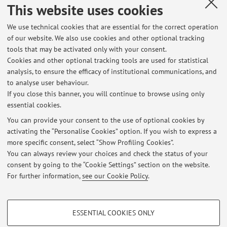
This website uses cookies
Settecento), in uno degli appelli “tradizionali”.
We use technical cookies that are essential for the correct operation
of our website. We also use cookies and other optional tracking
tools that may be activated only with your consent.
Cookies and other optional tracking tools are used for statistical
Latest news
analysis, to ensure the efficacy of institutional communications, and
manifestazioni per il bicentenario della morte di Stanislao Mattei
to analyse user behaviour.
If you close this banner, you will continue to browse using only
Published on: May 07 2025
essential cookies.
lezioni lunedì 21 ottobre
You can provide your consent to the use of optional cookies by
Published on: October 20 2024
activating the “Personalise Cookies” option. If you wish to express a
more specific consent, select “Show Profiling Cookies”.
lezioni Storia degli strumenti e dell'orchestra – variazione di orario
You can always review your choices and check the status of your
Published on: September 29 2024
consent by going to the “Cookie Settings” section on the website.
For further information,
see our Cookie Policy
.
View all
PROFILING COOKIES - OPTIONAL
ESSENTIAL COOKIES ONLY
These cookies are used to analyse user browsing patterns, create user profiles
Restricted area