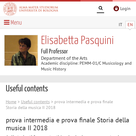
Login
Menu
IT
EN
Elisabetta Pasquini
Full Professor
Department of the Arts
Academic discipline: PEMM-01/C Musicology and
Music History
Useful contents
Home
>
Useful contents
> prova intermedia e prova finale
Storia della musica II 2018
prova intermedia e prova finale Storia della
musica II 2018