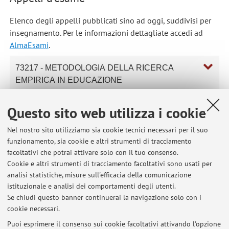
Elenco degli appelli pubblicati sino ad oggi, suddivisi per
insegnamento. Per le informazioni dettagliate accedi ad
AlmaEsami
.
73217 - METODOLOGIA DELLA RICERCA
EMPIRICA IN EDUCAZIONE
73335 - PROGETTAZIONE, DOCUMENTAZIONE
Questo sito web utilizza i cookie
E VALUTAZIONE
Nel nostro sito utilizziamo sia cookie tecnici necessari per il suo
funzionamento, sia cookie e altri strumenti di tracciamento
73144 - TEORIE E METODI DI PROGETTAZIONE
facoltativi che potrai attivare solo con il tuo consenso.
E VALUTAZIONE DEI PROCESSI EDUCATIVI
Cookie e altri strumenti di tracciamento facoltativi sono usati per
analisi statistiche, misure sull'efficacia della comunicazione
59252 - TEORIE E STRATEGIE DI PROGETT.NE
istituzionale e analisi dei comportamenti degli utenti.
E VALUT.NE DEGLI INTERVENTI EDUCATIVI
Se chiudi questo banner continuerai la navigazione solo con i
cookie necessari.
Puoi esprimere il consenso sui cookie facoltativi attivando l'opzione