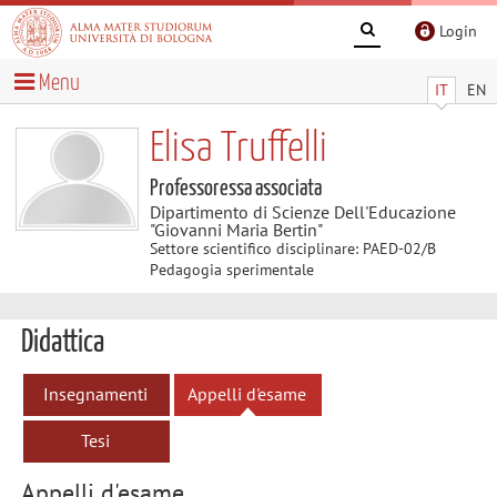
Login
Menu
IT
EN
Elisa Truffelli
Professoressa associata
Dipartimento di Scienze Dell'Educazione
"Giovanni Maria Bertin"
Settore scientifico disciplinare: PAED-02/B
Pedagogia sperimentale
Didattica
Insegnamenti
Appelli d'esame
Tesi
Appelli d'esame