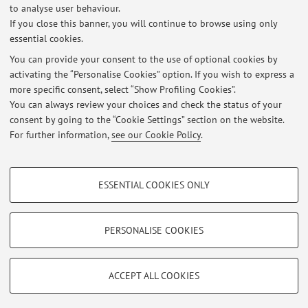
Buon lavoro!
to analyse user behaviour.
If you close this banner, you will continue to browse using only
essential cookies.
You can provide your consent to the use of optional cookies by
activating the “Personalise Cookies” option. If you wish to express a
Latest news
more specific consent, select “Show Profiling Cookies”.
Procedura per la richiesta della tesi
You can always review your choices and check the status of your
Published on: October 30 2018
consent by going to the “Cookie Settings” section on the website.
For further information,
see our Cookie Policy
.
View all
PROFILING COOKIES - OPTIONAL
ESSENTIAL COOKIES ONLY
Restricted area
These cookies are used to analyse user browsing patterns, create user profiles
based on browsing behaviour, and for marketing analysis.
Login
to manage all website contents.
Show profiling cookies
PERSONALISE COOKIES
Google/Youtube Video
TECHNICAL COOKIES - ESSENTIAL
© 2026 - ALMA MATER STUDIORUM - Università di Bologna - Via
Facebook
ACCEPT ALL COOKIES
Zamboni, 33 - 40126 Bologna - Partita IVA: 01131710376
Technical cookies are used for a range of different purposes, including but not
Privacy
|
Legal Notes
|
Cookie Settings
Vimeo
limited to ensuring the correct operation of the website, saving browsing