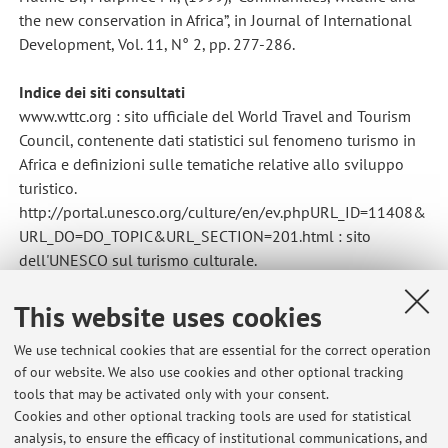
the new conservation in Africa”, in Journal of International
Development, Vol. 11, N° 2, pp. 277-286.
Indice dei siti consultati
www.wttc.org : sito ufficiale del World Travel and Tourism
Council, contenente dati statistici sul fenomeno turismo in
Africa e definizioni sulle tematiche relative allo sviluppo
turistico.
http://portal.unesco.org/culture/en/ev.phpURL_ID=11408&
URL_DO=DO_TOPIC&URL_SECTION=201.html : sito
dell'UNESCO sul turismo culturale.
www. world-tourism.org : sito ufficiale del WTO, World
Tourism Organisation
This website uses cookies
We use technical cookies that are essential for the correct operation
of our website. We also use cookies and other optional tracking
Per qualunque dubbio scrivetemi! e.magnani@unibo.it
tools that may be activated only with your consent.
Cookies and other optional tracking tools are used for statistical
analysis, to ensure the efficacy of institutional communications, and