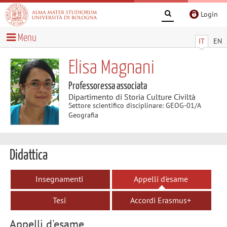
Login
Menu
IT
EN
Elisa Magnani
Professoressa associata
Dipartimento di Storia Culture Civiltà
Settore scientifico disciplinare: GEOG-01/A
Geografia
Didattica
Insegnamenti
Appelli d'esame
Tesi
Accordi Erasmus+
Appelli d'esame