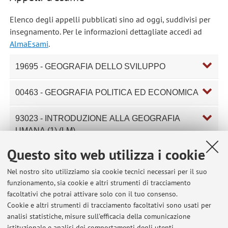
Elenco degli appelli pubblicati sino ad oggi, suddivisi per
insegnamento. Per le informazioni dettagliate accedi ad
AlmaEsami
.
19695 - GEOGRAFIA DELLO SVILUPPO
00463 - GEOGRAFIA POLITICA ED ECONOMICA
93023 - INTRODUZIONE ALLA GEOGRAFIA
UMANA (1) (LM)
Questo sito web utilizza i cookie
B8127 - INTRODUZIONE ALLA GEOGRAFIA
UMANA (1) (LM)
Nel nostro sito utilizziamo sia cookie tecnici necessari per il suo
funzionamento, sia cookie e altri strumenti di tracciamento
facoltativi che potrai attivare solo con il tuo consenso.
B8127 - INTRODUZIONE ALLA GEOGRAFIA
Cookie e altri strumenti di tracciamento facoltativi sono usati per
UMANA (1) (LM)
analisi statistiche, misure sull'efficacia della comunicazione
Componente del corso integrato
B8126 - INTRODUZIONE
istituzionale e analisi dei comportamenti degli utenti.