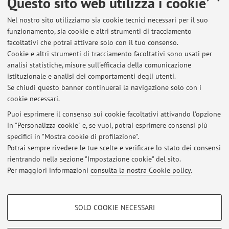
Questo sito web utilizza i cookie
Laurea Magistrale in Precise and Sustainable
Corso:
Nel nostro sito utilizziamo sia cookie tecnici necessari per il suo
Agriculture
funzionamento, sia cookie e altri strumenti di tracciamento
Periodo delle lezioni: dal 22 settembre 2026 al 24
facoltativi che potrai attivare solo con il tuo consenso.
novembre 2026
Cookie e altri strumenti di tracciamento facoltativi sono usati per
analisi statistiche, misure sull'efficacia della comunicazione
Orario delle lezioni
istituzionale e analisi dei comportamenti degli utenti.
Se chiudi questo banner continuerai la navigazione solo con i
cookie necessari.
Puoi esprimere il consenso sui cookie facoltativi attivando l'opzione
in "Personalizza cookie" e, se vuoi, potrai esprimere consensi più
Ultimi avvisi
specifici in "Mostra cookie di profilazione".
Potrai sempre rivedere le tue scelte e verificare lo stato dei consensi
Al momento non sono presenti avvisi.
rientrando nella sezione "Impostazione cookie" del sito.
Per maggiori informazioni
consulta la nostra Cookie policy
.
COOKIE DI PROFILAZIONE - FACOLTATIVI
SOLO COOKIE NECESSARI
Si tratta di cookie utilizzati per analizzare le caratteristiche della navigazione
Area riservata
degli utenti, creare profili in base al loro comportamento sul sito, per analisi
Accedi tramite
login
per gestire tutti i contenuti del sito.