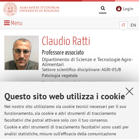
Login
Menu
IT
EN
Claudio Ratti
Professore associato
Dipartimento di Scienze e Tecnologie Agro-
Alimentari
Settore scientifico disciplinare: AGRI-05/B
Patologia vegetale
Direttore Azienda Agraria
Questo sito web utilizza i cookie
Coordinatore del Corso di Laurea Magistrale in
Precise and Sustainable Agriculture
Nel nostro sito utilizziamo sia cookie tecnici necessari per il suo
funzionamento, sia cookie e altri strumenti di tracciamento
facoltativi che potrai attivare solo con il tuo consenso.
Avvisi
Cookie e altri strumenti di tracciamento facoltativi sono usati per
analisi statistiche, misure sull'efficacia della comunicazione
Al momento non sono presenti avvisi.