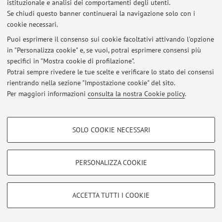
istituzionale e analisi dei comportamenti degli utenti.
Se chiudi questo banner continuerai la navigazione solo con i
cookie necessari.
Area riservata
Puoi esprimere il consenso sui cookie facoltativi attivando l'opzione
Accedi tramite
login
per gestire tutti i contenuti del sito.
in "Personalizza cookie" e, se vuoi, potrai esprimere consensi più
specifici in "Mostra cookie di profilazione".
Potrai sempre rivedere le tue scelte e verificare lo stato dei consensi
rientrando nella sezione "Impostazione cookie" del sito.
© 2026 - ALMA MATER STUDIORUM - Università di Bologna - Via
Zamboni, 33 - 40126 Bologna - Partita IVA: 01131710376
Per maggiori informazioni
consulta la nostra Cookie policy
.
Privacy
|
Note legali
|
Impostazioni Cookie
COOKIE DI PROFILAZIONE - FACOLTATIVI
SOLO COOKIE NECESSARI
Si tratta di cookie utilizzati per analizzare le caratteristiche della navigazione
degli utenti, creare profili in base al loro comportamento sul sito, per analisi
di marketing.
PERSONALIZZA COOKIE
Mostra cookie di profilazione
Google/Youtube Video
COOKIE TECNICI - NECESSARI
ACCETTA TUTTI I COOKIE
Facebook
Si tratta di cookie tecnici utilizzati, a titolo esemplificativo, per il corretto
Vimeo
funzionamento del sito, salvare le preferenze di navigazione, per il