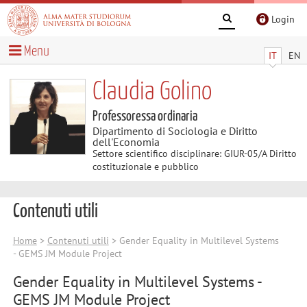
Login
Menu
IT
EN
Claudia Golino
Professoressa ordinaria
Dipartimento di Sociologia e Diritto
dell'Economia
Settore scientifico disciplinare: GIUR-05/A Diritto
costituzionale e pubblico
Contenuti utili
Home
>
Contenuti utili
> Gender Equality in Multilevel Systems
- GEMS JM Module Project
Gender Equality in Multilevel Systems -
GEMS JM Module Project