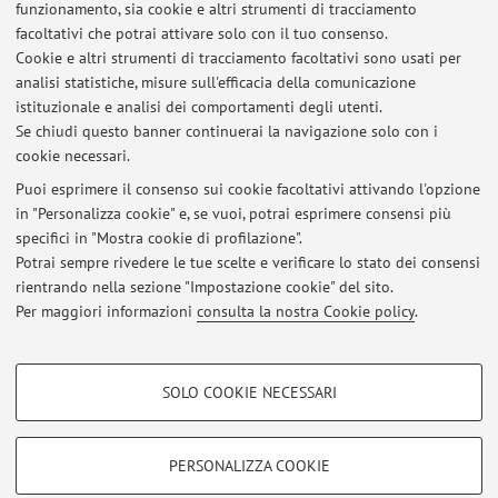
Ultimi avvisi
funzionamento, sia cookie e altri strumenti di tracciamento
facoltativi che potrai attivare solo con il tuo consenso.
Cancellazione lezione 15 settembre h. 13-15 - Istituzioni di diritto
Cookie e altri strumenti di tracciamento facoltativi sono usati per
pubblico
analisi statistiche, misure sull'efficacia della comunicazione
Pubblicato il: 08 settembre 2025
istituzionale e analisi dei comportamenti degli utenti.
Se chiudi questo banner continuerai la navigazione solo con i
26 Novembre 2024 - Seminario Cittadinanza, Genere e Spazio
cookie necessari.
Pubblico. Storie dal Contesto Urbano
Pubblicato il: 22 novembre 2024
Puoi esprimere il consenso sui cookie facoltativi attivando l'opzione
in "Personalizza cookie" e, se vuoi, potrai esprimere consensi più
specifici in "Mostra cookie di profilazione".
Annullamento lezione Diritto dei servizi sociali del 5 novembre
2024
Potrai sempre rivedere le tue scelte e verificare lo stato dei consensi
Pubblicato il: 04 novembre 2024
rientrando nella sezione "Impostazione cookie" del sito.
Per maggiori informazioni
consulta la nostra Cookie policy
.
Tutti gli avvisi
COOKIE DI PROFILAZIONE - FACOLTATIVI
SOLO COOKIE NECESSARI
Si tratta di cookie utilizzati per analizzare le caratteristiche della navigazione
Area riservata
degli utenti, creare profili in base al loro comportamento sul sito, per analisi
Accedi tramite
login
per gestire tutti i contenuti del sito.
di marketing.
PERSONALIZZA COOKIE
Mostra cookie di profilazione