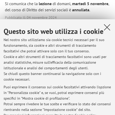
Si comunica che la
lezione
di domani,
martedì 5 novembre
,
del corso di Diritto dei servizi sociali è
annullata
.
Pubblicato il: 04 novembre 2024
Questo sito web utilizza i cookie
Nel nostro sito utilizziamo sia cookie tecnici necessari per il suo
Ultimi avvisi
funzionamento, sia cookie e altri strumenti di tracciamento
facoltativi che potrai attivare solo con il tuo consenso.
Cancellazione lezione 15 settembre h. 13-15 - Istituzioni di diritto
Cookie e altri strumenti di tracciamento facoltativi sono usati per
pubblico
analisi statistiche, misure sull'efficacia della comunicazione
Pubblicato il: 08 settembre 2025
istituzionale e analisi dei comportamenti degli utenti.
Se chiudi questo banner continuerai la navigazione solo con i
26 Novembre 2024 - Seminario Cittadinanza, Genere e Spazio
cookie necessari.
Pubblico. Storie dal Contesto Urbano
Pubblicato il: 22 novembre 2024
Puoi esprimere il consenso sui cookie facoltativi attivando l'opzione
in "Personalizza cookie" e, se vuoi, potrai esprimere consensi più
specifici in "Mostra cookie di profilazione".
Annullamento lezione Diritto dei servizi sociali del 5 novembre
2024
Potrai sempre rivedere le tue scelte e verificare lo stato dei consensi
Pubblicato il: 04 novembre 2024
rientrando nella sezione "Impostazione cookie" del sito.