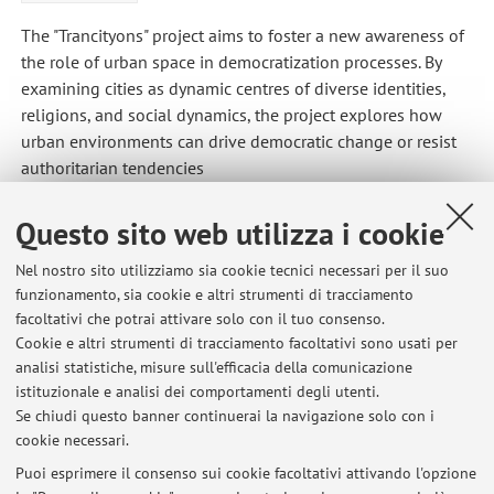
The "Trancityons" project aims to foster a new awareness of
the role of urban space in democratization processes. By
examining cities as dynamic centres of diverse identities,
religions, and social dynamics, the project explores how
urban environments can drive democratic change or resist
authoritarian tendencies
Questo sito web utilizza i cookie
Nel nostro sito utilizziamo sia cookie tecnici necessari per il suo
Ultimi avvisi
funzionamento, sia cookie e altri strumenti di tracciamento
facoltativi che potrai attivare solo con il tuo consenso.
Cancellazione lezione 15 settembre h. 13-15 - Istituzioni di diritto
Cookie e altri strumenti di tracciamento facoltativi sono usati per
pubblico
analisi statistiche, misure sull'efficacia della comunicazione
Pubblicato il: 08 settembre 2025
istituzionale e analisi dei comportamenti degli utenti.
Se chiudi questo banner continuerai la navigazione solo con i
26 Novembre 2024 - Seminario Cittadinanza, Genere e Spazio
cookie necessari.
Pubblico. Storie dal Contesto Urbano
Pubblicato il: 22 novembre 2024
Puoi esprimere il consenso sui cookie facoltativi attivando l'opzione