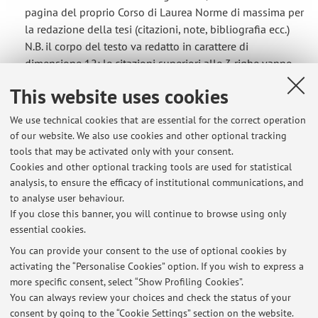
pagina del proprio Corso di Laurea Norme di massima per
la redazione della tesi (citazioni, note, bibliografia ecc.)
N.B. il corpo del testo va redatto in carattere di
dimensione 12; le citazioni superiori alle 3 righe vanno
redatte in carattere ...
This website uses cookies
We use technical cookies that are essential for the correct operation
of our website. We also use cookies and other optional tracking
tools that may be activated only with your consent.
Latest news
Cookies and other optional tracking tools are used for statistical
analysis, to ensure the efficacy of institutional communications, and
RICEVIMENTO
to analyse user behaviour.
Published on: March 19 2026
If you close this banner, you will continue to browse using only
essential cookies.
Résultats Linguistique française 3-VERSION- 5 février 2026
Published on: February 14 2026
You can provide your consent to the use of optional cookies by
activating the “Personalise Cookies” option. If you wish to express a
more specific consent, select “Show Profiling Cookies”.
Résultats de l’épreuve de Version- LINGUISTIQUE FRANÇAISE 3 – 16
JANVIER 2026
You can always review your choices and check the status of your
Published on: January 30 2026
consent by going to the “Cookie Settings” section on the website.