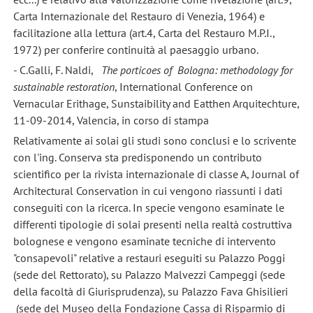
Carta Internazionale del Restauro di Venezia, 1964) e
facilitazione alla lettura (art.4, Carta del Restauro M.P.I.,
1972) per conferire continuità al paesaggio urbano.
- C.Galli, F. Naldi,
The porticoes of Bologna: methodology for
sustainable restoration
, International Conference on
Vernacular Erithage, Sunstaibility and Eatthen Arquitechture,
11-09-2014, Valencia, in corso di stampa
Relativamente ai solai gli studi sono conclusi e lo scrivente
con l'ing. Conserva sta predisponendo un contributo
scientifico per la rivista internazionale di classe A, Journal of
Architectural Conservation in cui vengono riassunti i dati
conseguiti con la ricerca. In specie vengono esaminate le
differenti tipologie di solai presenti nella realtà costruttiva
bolognese e vengono esaminate tecniche di intervento
"consapevoli" relative a restauri eseguiti su Palazzo Poggi
(sede del Rettorato), su Palazzo Malvezzi Campeggi (sede
della facoltà di Giurisprudenza), su Palazzo Fava Ghisilieri
(sede del Museo della Fondazione Cassa di Risparmio di