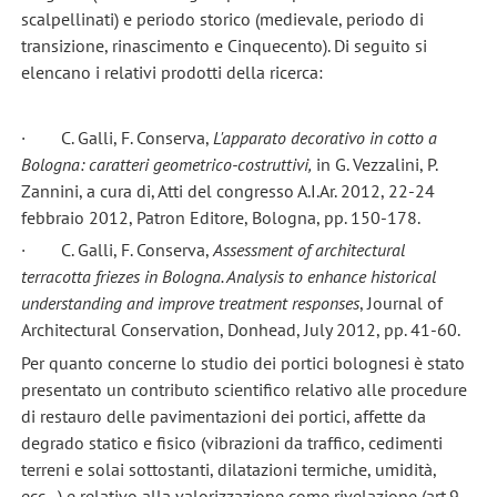
scalpellinati) e periodo storico (medievale, periodo di
transizione, rinascimento e Cinquecento). Di seguito si
elencano i relativi prodotti della ricerca:
· C. Galli, F. Conserva,
L'apparato decorativo in cotto a
Bologna: caratteri geometrico-costruttivi,
in G. Vezzalini, P.
Zannini, a cura di, Atti del congresso A.I.Ar. 2012, 22-24
febbraio 2012, Patron Editore, Bologna, pp. 150-178.
· C. Galli, F. Conserva,
Assessment of architectural
terracotta friezes in Bologna. Analysis to enhance historical
understanding and improve treatment responses
, Journal of
Architectural Conservation, Donhead, July 2012, pp. 41-60.
Per quanto concerne lo studio dei portici bolognesi è stato
presentato un contributo scientifico relativo alle procedure
di restauro delle pavimentazioni dei portici, affette da
degrado statico e fisico (vibrazioni da traffico, cedimenti
terreni e solai sottostanti, dilatazioni termiche, umidità,
ecc...) e relativo alla valorizzazione come rivelazione (art.9,