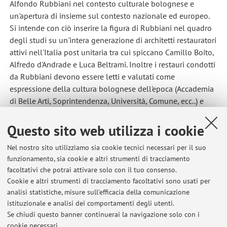
Alfondo Rubbiani nel contesto culturale bolognese e
un'apertura di insieme sul contesto nazionale ed europeo.
Si intende con ciò inserire la figura di Rubbiani nel quadro
degli studi su un'intera generazione di architetti restauratori
attivi nell'Italia post unitaria tra cui spiccano Camillo Boito,
Alfredo d'Andrade e Luca Beltrami. Inoltre i restauri condotti
da Rubbiani devono essere letti e valutati come
espressione della cultura bolognese dell'epoca (Accademia
di Belle Arti, Soprintendenza, Università, Comune, ecc..) e
inquadrati nei pregressi storici del restauro (Palazzo
d'Accursio, Palazzo del Podestà, Complesso di S.Stefano,
Questo sito web utilizza i cookie
ecc..). Una nuova linea di ricerca riguarda l'influenza
Nel nostro sito utilizziamo sia cookie tecnici necessari per il suo
esercitata da Rubbiani sugli allievi, Guido Zucchini,
funzionamento, sia cookie e altri strumenti di tracciamento
Edoardo Collamarini, ecc...
facoltativi che potrai attivare solo con il tuo consenso.
Cookie e altri strumenti di tracciamento facoltativi sono usati per
analisi statistiche, misure sull'efficacia della comunicazione
istituzionale e analisi dei comportamenti degli utenti.
Se chiudi questo banner continuerai la navigazione solo con i
Ultimi avvisi
cookie necessari.