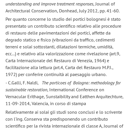
understanding and improve treatment responses
, Journal of
Architectural Conservation, Donhead, July 2012, pp. 41-60.
Per quanto concerne lo studio dei portici bolognesi è stato
presentato un contributo scientifico relativo alle procedure
di restauro delle pavimentazioni dei portici, affette da
degrado statico e fisico (vibrazioni da traffico, cedimenti
terreni e solai sottostanti, dilatazioni termiche, umidità,
ecc...) e relativo alla valorizzazione come rivelazione (art.9,
Carta Internazionale del Restauro di Venezia, 1964) e
facilitazione alla lettura (art.4, Carta del Restauro M.P.I.,
1972) per conferire continuità al paesaggio urbano.
- C.Galli, F. Naldi,
The porticoes of Bologna: methodology for
sustainable restoration
, International Conference on
Vernacular Erithage, Sunstaibility and Eatthen Arquitechture,
11-09-2014, Valencia, in corso di stampa
Relativamente ai solai gli studi sono conclusi e lo scrivente
con l'ing. Conserva sta predisponendo un contributo
scientifico per la rivista internazionale di classe A, Journal of