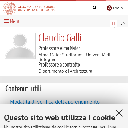
Login
Menu
IT
EN
Claudio Galli
Professore Alma Mater
Alma Mater Studiorum - Università di
Bologna
Professore a contratto
Dipartimento di Architettura
Contenuti utili
Modalità di verifica dell'apprendimento
La verifica dei risultati raggiunti dagli studenti sarà
Questo sito web utilizza i cookie
condotta: durante il corso, mediante due verifiche parziali
sugli argomenti trattati a lezione e nella bibliografia di
Nel nostro sito utilizziamo sia cookie tecnici necessari per il suo