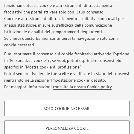
base; a fine corso mediante la discussione del progetto
funzionamento, sia cookie e altri strumenti di tracciamento
conclusivo, il cui svolgimento sarà stato ...
facoltativi che potrai attivare solo con il tuo consenso.
Cookie e altri strumenti di tracciamento facoltativi sono usati per
analisi statistiche, misure sull'efficacia della comunicazione
istituzionale e analisi dei comportamenti degli utenti.
Se chiudi questo banner continuerai la navigazione solo con i
Ultimi avvisi
cookie necessari.
totale del 28/02/2025
Puoi esprimere il consenso sui cookie facoltativi attivando l'opzione
Pubblicato il: 13 marzo 2025
in "Personalizza cookie" e, se vuoi, potrai esprimere consensi più
specifici in "Mostra cookie di profilazione".
Lectio Magistralis - Prof. Emerito Giovanni Carbonara
Potrai sempre rivedere le tue scelte e verificare lo stato dei consensi
Pubblicato il: 03 febbraio 2019
rientrando nella sezione "Impostazione cookie" del sito.
Per maggiori informazioni
consulta la nostra Cookie policy
.
Tutti gli avvisi
COOKIE DI PROFILAZIONE - FACOLTATIVI
SOLO COOKIE NECESSARI
Si tratta di cookie utilizzati per analizzare le caratteristiche della navigazione
Area riservata
degli utenti, creare profili in base al loro comportamento sul sito, per analisi
Accedi tramite
login
per gestire tutti i contenuti del sito.
di marketing.
PERSONALIZZA COOKIE
Mostra cookie di profilazione