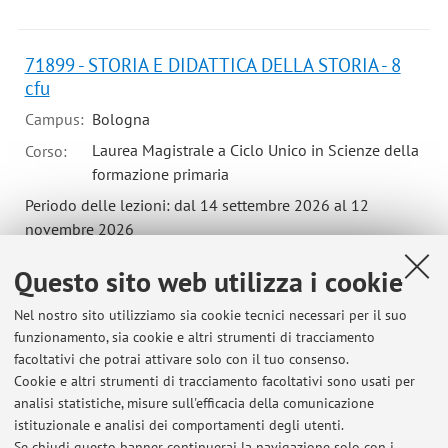
71899 - STORIA E DIDATTICA DELLA STORIA - 8
cfu
Campus:
Bologna
Laurea Magistrale a Ciclo Unico in Scienze della
Corso:
formazione primaria
Periodo delle lezioni: dal 14 settembre 2026 al 12
novembre 2026
Orario delle lezioni
Questo sito web utilizza i cookie
Nel nostro sito utilizziamo sia cookie tecnici necessari per il suo
funzionamento, sia cookie e altri strumenti di tracciamento
facoltativi che potrai attivare solo con il tuo consenso.
Cookie e altri strumenti di tracciamento facoltativi sono usati per
Ultimi avvisi
analisi statistiche, misure sull'efficacia della comunicazione
Programmi d'esame antecedenti a.a. 2024/2025
istituzionale e analisi dei comportamenti degli utenti.
Se chiudi questo banner continuerai la navigazione solo con i
Pubblicato il: 05 luglio 2026