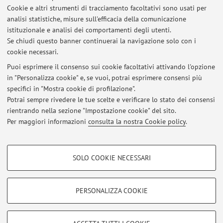
Innovating University Curricula in Music and the Arts: Support for
Cookie e altri strumenti di tracciamento facoltativi sono usati per
Teachers, Educators, and Learners
analisi statistiche, misure sull'efficacia della comunicazione
Pubblicato il: 07 luglio 2026
istituzionale e analisi dei comportamenti degli utenti.
Se chiudi questo banner continuerai la navigazione solo con i
Le condotte musicali. Anna Rita Addessi in dialogo con François
cookie necessari.
Delalande
Pubblicato il: 18 maggio 2026
Puoi esprimere il consenso sui cookie facoltativi attivando l'opzione
in "Personalizza cookie" e, se vuoi, potrai esprimere consensi più
specifici in "Mostra cookie di profilazione".
La creatività nei processi di trasformazione dei contesti educativi: 16
maggio 2026
Potrai sempre rivedere le tue scelte e verificare lo stato dei consensi
Pubblicato il: 29 aprile 2026
rientrando nella sezione "Impostazione cookie" del sito.
Per maggiori informazioni
consulta la nostra Cookie policy
.
Tutti gli avvisi
COOKIE DI PROFILAZIONE - FACOLTATIVI
SOLO COOKIE NECESSARI
Si tratta di cookie utilizzati per analizzare le caratteristiche della navigazione
Area riservata
degli utenti, creare profili in base al loro comportamento sul sito, per analisi
Accedi tramite
login
per gestire tutti i contenuti del sito.
di marketing.
PERSONALIZZA COOKIE
Mostra cookie di profilazione
© 2026 - ALMA MATER STUDIORUM - Università di Bologna - Via
Google/Youtube Video
COOKIE TECNICI - NECESSARI