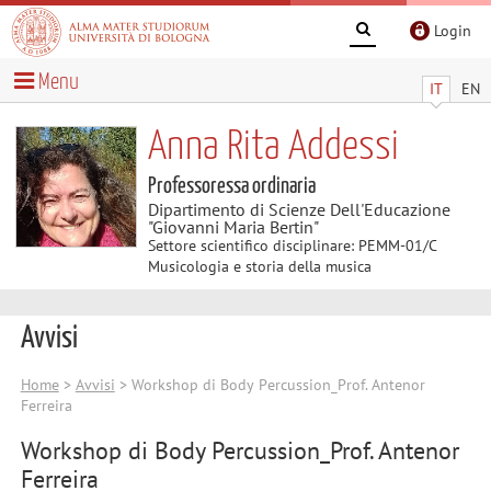
Login
Menu
IT
EN
Anna Rita Addessi
Professoressa ordinaria
Dipartimento di Scienze Dell'Educazione
"Giovanni Maria Bertin"
Settore scientifico disciplinare: PEMM-01/C
Musicologia e storia della musica
Avvisi
Home
>
Avvisi
> Workshop di Body Percussion_Prof. Antenor
Ferreira
Workshop di Body Percussion_Prof. Antenor
Ferreira