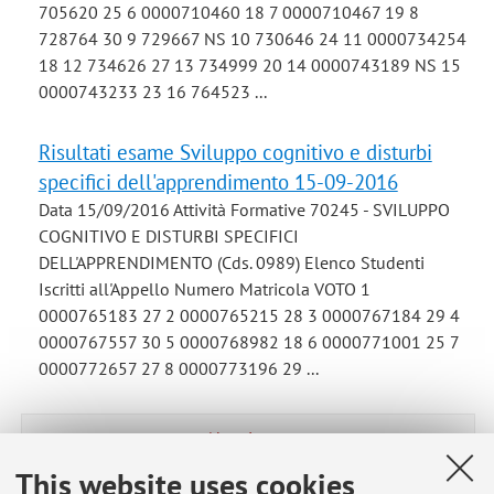
705620 25 6 0000710460 18 7 0000710467 19 8
728764 30 9 729667 NS 10 730646 24 11 0000734254
18 12 734626 27 13 734999 20 14 0000743189 NS 15
0000743233 23 16 764523 ...
Risultati esame Sviluppo cognitivo e disturbi
specifici dell'apprendimento 15-09-2016
Data 15/09/2016 Attività Formative 70245 - SVILUPPO
COGNITIVO E DISTURBI SPECIFICI
DELL'APPRENDIMENTO (Cds. 0989) Elenco Studenti
Iscritti all'Appello Numero Matricola VOTO 1
0000765183 27 2 0000765215 28 3 0000767184 29 4
0000767557 30 5 0000768982 18 6 0000771001 25 7
0000772657 27 8 0000773196 29 ...
Next items
This website uses cookies