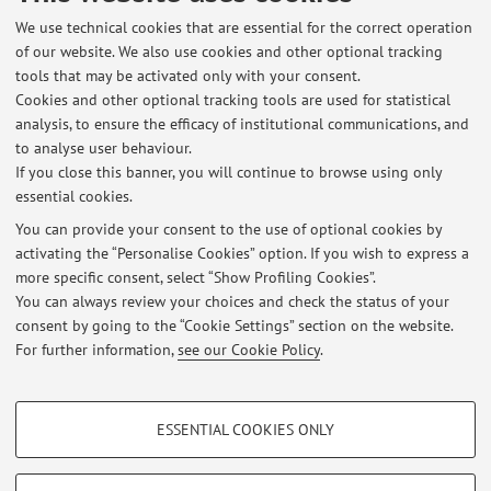
We use technical cookies that are essential for the correct operation
Latest news
of our website. We also use cookies and other optional tracking
tools that may be activated only with your consent.
Modalità di esame da remoto in forma orale
Cookies and other optional tracking tools are used for statistical
Published on: April 15 2020
analysis, to ensure the efficacy of institutional communications, and
to analyse user behaviour.
International seminars February 12, 18 and 26, by Professor Anat
If you close this banner, you will continue to browse using only
Scher, ISA Visiting Professor, Department of Counseling and Human
essential cookies.
Development, University of Haifa, Israel
Published on: February 12 2020
You can provide your consent to the use of optional cookies by
activating the “Personalise Cookies” option. If you wish to express a
more specific consent, select “Show Profiling Cookies”.
Giornata scientifica Consensus Conference sul Disturbo Primario del
Linguaggio (DPL). Presentazione e discussione dei risultati
You can always review your choices and check the status of your
Published on: January 23 2020
consent by going to the “Cookie Settings” section on the website.
For further information,
see our Cookie Policy
.
View all
PROFILING COOKIES - OPTIONAL
ESSENTIAL COOKIES ONLY
These cookies are used to analyse user browsing patterns, create user profiles
Restricted area
based on browsing behaviour, and for marketing analysis.
Login
to manage all website contents.