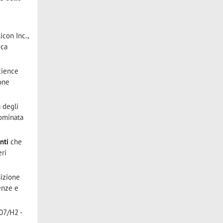
icon Inc.,
ica
cience
ione
a degli
nominata
enti
che
eri
sizione
enze e
07/H2 -