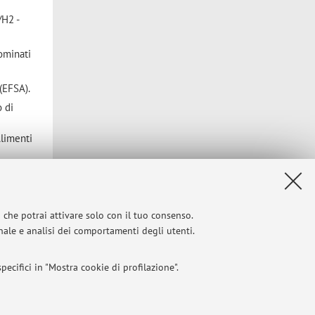
/H2 -
ominati
(EFSA).
o di
Alimenti
iche
 control
i che potrai attivare solo con il tuo consenso.
HO Expert
onale e analisi dei comportamenti degli utenti.
 Mediche
ecifici in "Mostra cookie di profilazione".