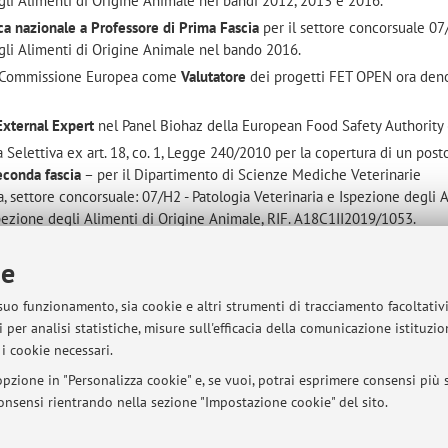
gli Alimenti di Origine Animale nei bandi 2012, 2013 e 2016.
fica nazionale a Professore di Prima Fascia
per il settore concorsuale 07
gli Alimenti di Origine Animale nel bando 2016.
la Commissione Europea come
Valutatore
dei progetti FET OPEN ora den
External Expert
nel Panel Biohaz della European Food Safety Authority 
a Selettiva ex art. 18, co. 1, Legge 240/2010 per la copertura di un post
econda fascia
– per il Dipartimento di Scienze Mediche Veterinarie
a, settore concorsuale: 07/H2 - Patologia Veterinaria e Ispezione degli 
pezione degli Alimenti di Origine Animale, RIF. A18C1II2019/1053.
io come Professoressa Associata presso il Dipartimento di Scienze Med
ie
udi di Bologna ed attualmente ricopre il medesimo ruolo.
aborato al Joint FAO/WHO Expert Meeting on the pre- and post-harvest
 suo funzionamento, sia cookie e altri strumenti di tracciamento facoltativ
poultry meat. Dal 6 al 10 Febbraio 2023 ha collaborato al Joint FAO/W
 per analisi statistiche, misure sull'efficacia della comunicazione istituzi
 control of Campylobacter spp. in poultry meat.
i cookie necessari.
elegata per l’Internazionalizzazione
presso il Dipartimento di Scienze
pzione in "Personalizza cookie" e, se vuoi, potrai esprimere consensi più sp
di di Bologna.
 consensi rientrando nella sezione "Impostazione cookie" del sito.
ID ID
https://orcid.org/0000-0001-5216-6617.