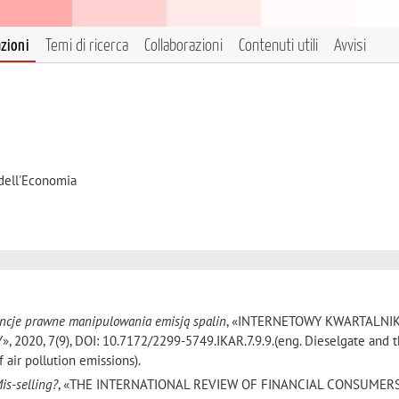
azioni
Temi di ricerca
Collaborazioni
Contenuti utili
Avvisi
 dell'Economia
encje prawne manipulowania emisją spalin
, «INTERNETOWY KWARTALNI
20, 7(9), DOI: 10.7172/2299-5749.IKAR.7.9.9.(eng. Dieselgate and t
air pollution emissions).
Mis-selling?
, «THE INTERNATIONAL REVIEW OF FINANCIAL CONSUMERS