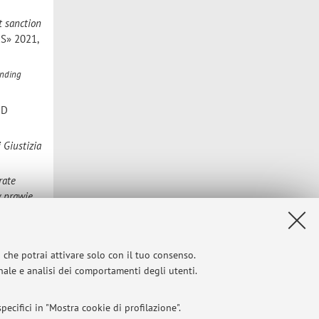
t sanction
S» 2021,
ending
ND
 Giustizia
rate
w prawie
EGO
»,
i che potrai attivare solo con il tuo consenso.
onale e analisi dei comportamenti degli utenti.
cciuto e C.
22, p.
ecifici in "Mostra cookie di profilazione".