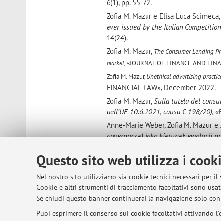
6(1), pp. 55-72.
Zofia M. Mazur e Elisa Luca Scimeca
ever issued by the Italian Competitio
14(24).
Zofia M. Mazur,
The Consumer Lending Pro
market,
«JOURNAL OF FINANCE AND FINA
Zofia M. Mazur,
Unethical advertising practic
FINANCIAL LAW», December 2022.
Zofia M. Mazur,
Sulla tutela del consu
dell’UE 10.6.2021, causa C-198/20), «
Anne-Marie Weber, Zofia M. Mazur e
governance) jako kierunek ewolucji p
unijnym oraz wybranych porządkach p
Questo sito web utilizza i cook
2022, 6.
Anne-Marie Weber e Zofia M. Mazur,
Nel nostro sito utilizziamo sia cookie tecnici necessari per il
governance in Italy) (part III)), 
Cookie e altri strumenti di tracciamento facoltativi sono usati
Zofia M. Mazur,
Il dato personale nell
Se chiudi questo banner continuerai la navigazione solo con 
Solinas (a cura di), Fornitura di serv
Puoi esprimere il consenso sui cookie facoltativi attivando l'o
180 et seq.